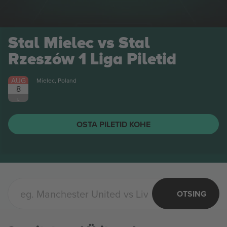
Stal Mielec vs Stal
Rzeszów 1 Liga
Piletid
AUG
Mielec, Poland
8
L
OSTA PILETID KOHE
OTSING