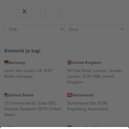
Kontorid ja tugi
Germany
United Kingdom
Unter den Linden 24, 10117
167 City Road, London, Greater
Berlin, Germany
London, EC1V 1AW, United
Kingdom
United States
Switzerland
131 Continental Dr, Suite 305,
Dorfstrasse 52a, 6390
Newark, Delaware 19713, United
Engelberg, Switzerland
States
Bulgaria
United Arab Emirates