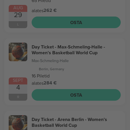
65 Piletid
AUG
262 €
alates
29
OSTA
L
Day Ticket - Max-Schmeling-Halle -
Women’s Basketball World Cup
Max-Schmeling-Halle
Berlin, Germany
16 Piletid
SEPT
284 €
alates
4
OSTA
R
Day Ticket - Arena Berlin - Women’s
Basketball World Cup