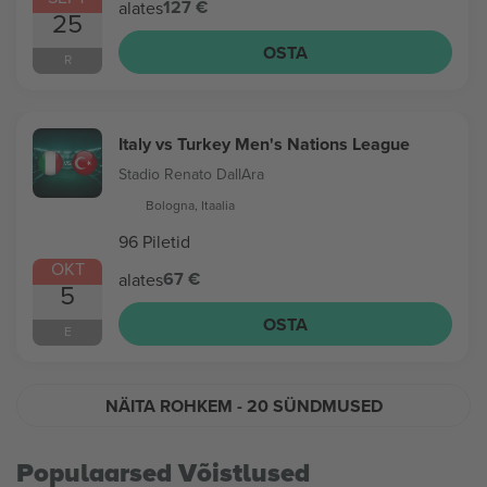
127 €
alates
25
OSTA
R
Italy vs Turkey Men's Nations League
Stadio Renato DallAra
Bologna, Itaalia
96 Piletid
OKT
67 €
alates
5
OSTA
E
NÄITA ROHKEM
- 20 SÜNDMUSED
Populaarsed Võistlused