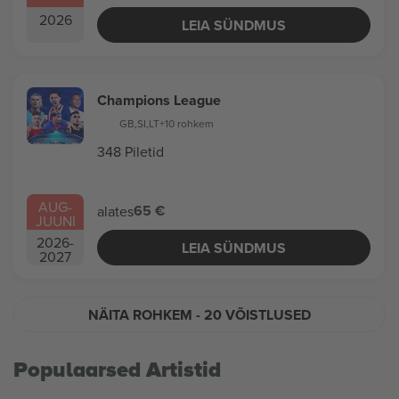
2026
LEIA SÜNDMUS
Champions League
GB
,
SI
,
LT
+10 rohkem
348 Piletid
AUG
-
65 €
alates
JUUNI
2026
-
LEIA SÜNDMUS
2027
NÄITA ROHKEM
- 20 VÕISTLUSED
Populaarsed Artistid