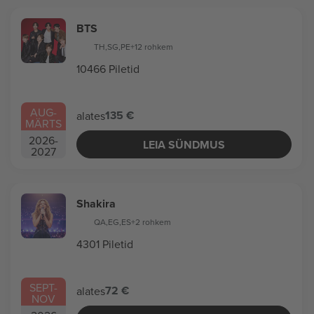
BTS
TH
,
SG
,
PE
+12 rohkem
10466 Piletid
AUG
-
135 €
alates
MÄRTS
2026
-
LEIA SÜNDMUS
2027
Shakira
QA
,
EG
,
ES
+2 rohkem
4301 Piletid
SEPT
-
72 €
alates
NOV