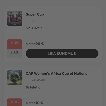
Super Cup
AT
519 Piletid
AUG
96 €
alates
2026
LEIA SÜNDMUS
CAF Women’s Africa Cup of Nations
GB
,
MA
,
ZA
18 Piletid
AUG
10 €
alates