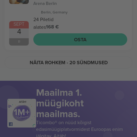
Arena Berlin
Berlin, Germany
24 Piletid
SEPT
168 €
alates
4
OSTA
R
NÄITA ROHKEM
- 20 SÜNDMUSED
Maailma 1.
müügikoht
AITÄH!
maailmas.
Ticombo® on nüüd kõigist
edasimüügiplatvormidest Euroopas enim
jälgitav. Aitäh!