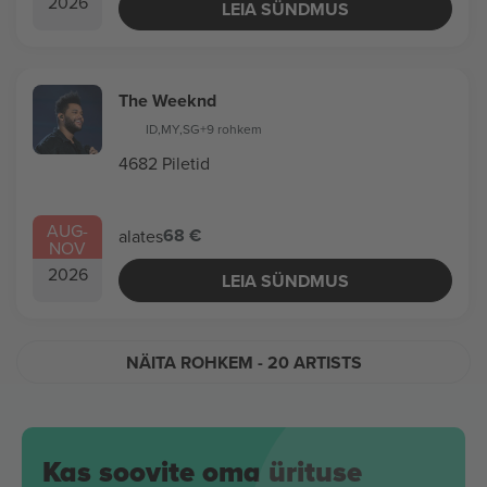
2026
LEIA SÜNDMUS
The Weeknd
ID
,
MY
,
SG
+9 rohkem
4682 Piletid
AUG
-
68 €
alates
NOV
2026
LEIA SÜNDMUS
NÄITA ROHKEM
- 20 ARTISTS
Kas soovite oma ürituse