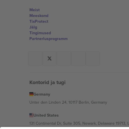
Meist
Meeskond
TixProtect
Jälg
Tingimused
Partnerlusprogramm
Kontorid ja tugi
Germany
Unter den Linden 24, 10117 Berlin, Germany
United States
131 Continental Dr, Suite 305, Newark, Delaware 19713, 