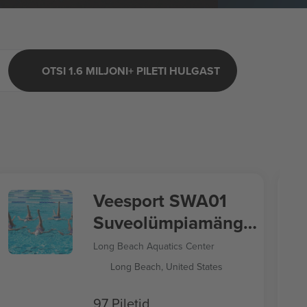
OTSI 1.6 MILJONI+ PILETI HULGAST
Veesport SWA01
Suveolümpiamängud
2028
Long Beach Aquatics Center
Long Beach, United States
97 Piletid