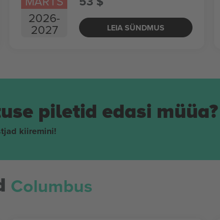
MÄRTS
53 $
2026
-
2027
LEIA SÜNDMUS
tuse piletid edasi müüa?
tjad kiiremini!
Columbus
d