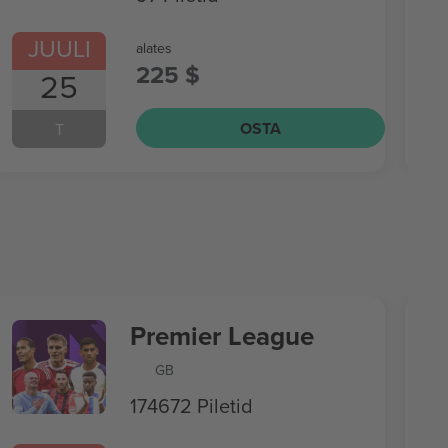
JUULI
alates
225 $
25
OSTA
T
Premier League
GB
174672 Piletid