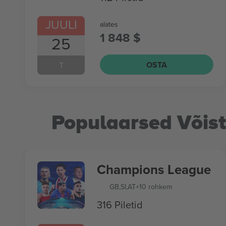
JUULI
alates
1 848 $
25
OSTA
T
Populaarsed Võis
Champions League
GB
,
SI
,
AT
+10 rohkem
316 Piletid