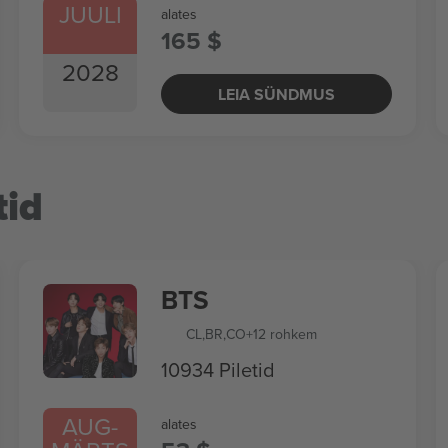
JUULI
alates
165 $
2028
LEIA SÜNDMUS
tid
BTS
CL
,
BR
,
CO
+12 rohkem
10934 Piletid
AUG
-
alates