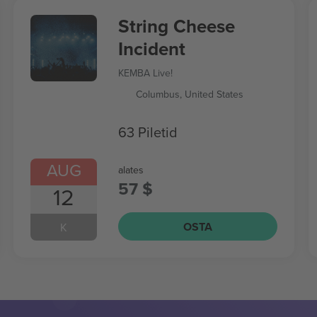
String Cheese
Incident
KEMBA Live!
Columbus, United States
63 Piletid
AUG
alates
57 $
12
OSTA
K