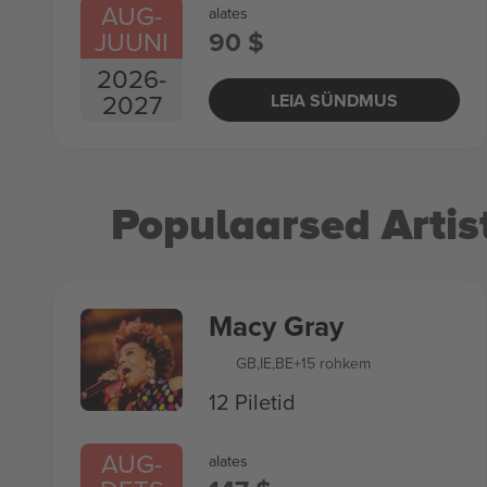
AUG
-
alates
JUUNI
90 $
2026
-
2027
LEIA SÜNDMUS
Populaarsed Artis
Macy Gray
GB
,
IE
,
BE
+15 rohkem
12 Piletid
AUG
-
alates