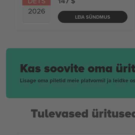
DETS
147 $
2026
LEIA SÜNDMUS
Kas soovite oma üri
Lisage oma piletid meie platvormil ja leidke os
Tulevased ürituse