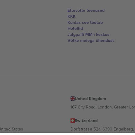
Ettevõtte teenused
KKK
Kuidas see töötab
Hotellid
Jalgpalli MM-i keskus
Võtke meiega ühendust
United Kingdom
167 City Road, London, Greater L
Switzerland
United States
Dorfstrasse 52a, 6390 Engelberg, 