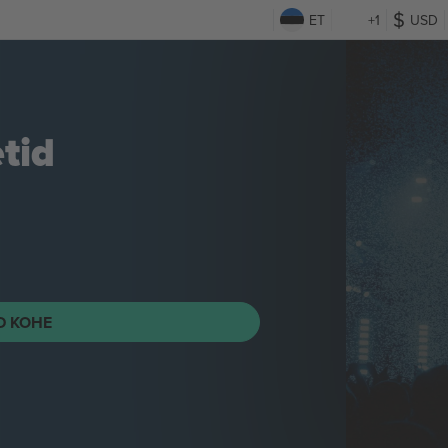
ET
+1
USD
tid
ID KOHE