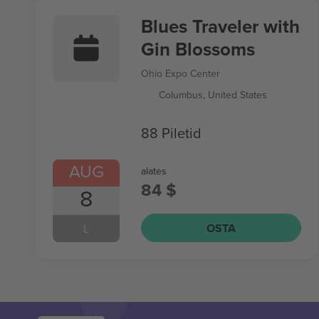
Blues Traveler with
Gin Blossoms
Ohio Expo Center
Columbus, United States
88 Piletid
AUG
alates
84 $
8
OSTA
L