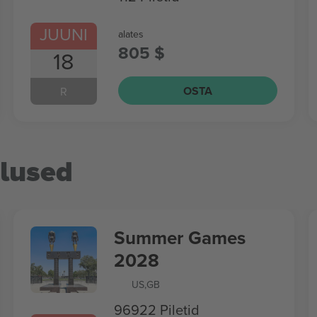
JUUNI
alates
805 $
18
OSTA
R
tlused
Summer Games
2028
US
,
GB
96922 Piletid