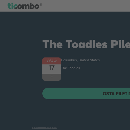
The Toadies
Pile
AUG
Columbus, United States
17
The Toadies
E
OSTA PILET