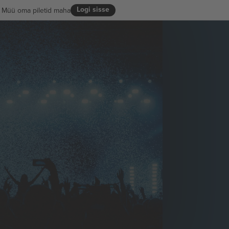
Logi sisse
Müü oma piletid maha