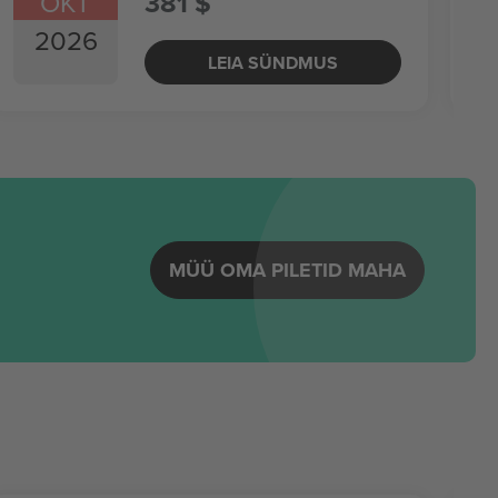
OKT
381 $
2026
LEIA SÜNDMUS
MÜÜ OMA PILETID MAHA