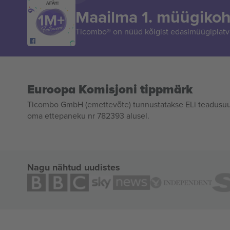
AITÄH!
Maailma 1. müügikoh
Ticombo® on nüüd kõigist edasimüügiplatvo
Euroopa Komisjoni tippmärk
Ticombo GmbH (emettevõte) tunnustatakse ELi teadusuur
oma ettepaneku nr 782393 alusel.
Nagu nähtud uudistes