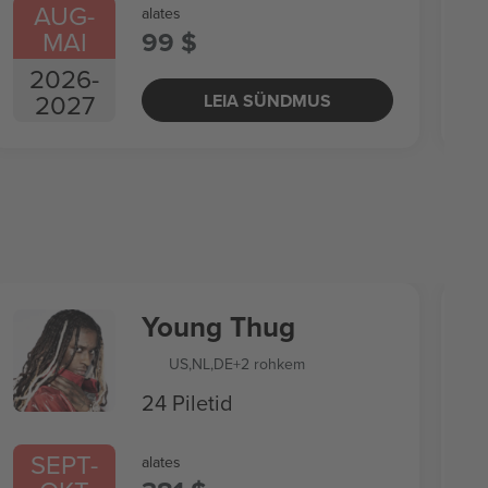
AUG
-
alates
MAI
99 $
2026
-
2027
LEIA SÜNDMUS
Young Thug
US
,
NL
,
DE
+2 rohkem
24 Piletid
SEPT
-
alates