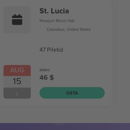
St. Lucia
Newport Music Hall
Columbus, United States
47 Piletid
AUG
alates
46 $
15
OSTA
L