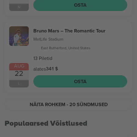
OSTA
N
Bruno Mars – The Romantic Tour
MetLife Stadium
East Rutherford, United States
13 Piletid
AUG
341 $
alates
22
OSTA
L
NÄITA ROHKEM
- 20 SÜNDMUSED
Populaarsed Võistlused