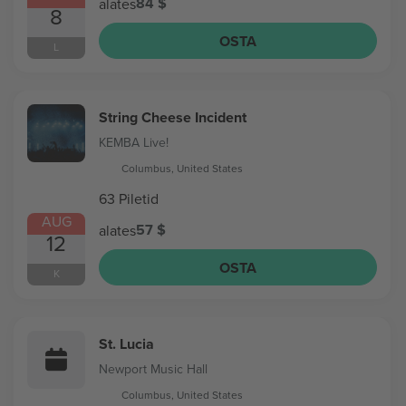
84 $
alates
8
OSTA
L
String Cheese Incident
KEMBA Live!
Columbus, United States
63 Piletid
AUG
57 $
alates
12
OSTA
K
St. Lucia
Newport Music Hall
Columbus, United States