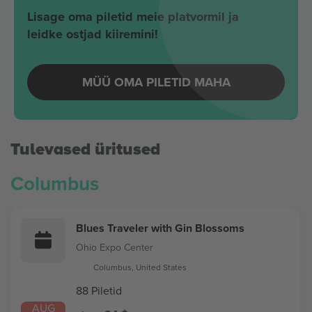
Lisage oma piletid meie platvormil ja
leidke ostjad kiiremini!
MÜÜ OMA PILETID MAHA
Tulevased üritused
Columbus
Blues Traveler with Gin Blossoms
Ohio Expo Center
Columbus, United States
88 Piletid
AUG