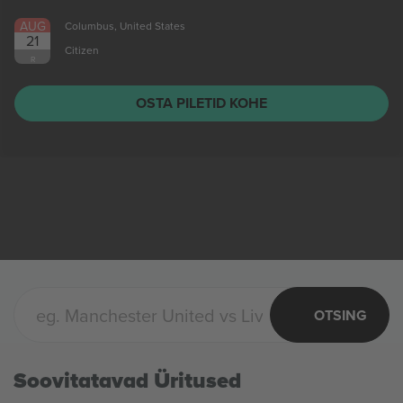
AUG
Columbus, United States
21
Citizen
R
OSTA PILETID KOHE
OTSING
Soovitatavad Üritused