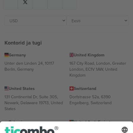
Kontorid ja tugi
Germany
United Kingdom
Unter den Linden 24, 10117
167 City Road, London, Greater
Berlin, Germany
London, EC1V 1AW, United
Kingdom
United States
Switzerland
131 Continental Dr, Suite 305,
Dorfstrasse 52a, 6390
Newark, Delaware 19713, United
Engelberg, Switzerland
States
Bulgaria
United Arab Emirates
Regus Sofia City West, bul
UAE Dubai Silicon Oasis, DDP