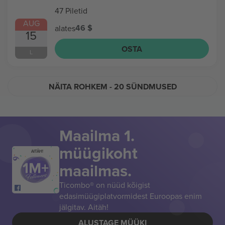
47 Piletid
AUG
46 $
alates
15
OSTA
L
NÄITA ROHKEM
- 20 SÜNDMUSED
Maailma 1.
müügikoht
AITÄH!
maailmas.
Ticombo® on nüüd kõigist
edasimüügiplatvormidest Euroopas enim
jälgitav. Aitäh!
ALUSTAGE MÜÜKI