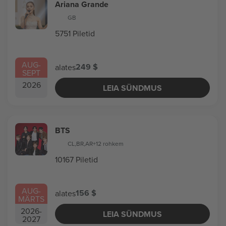
Ariana Grande
GB
5751 Piletid
AUG
-
249 $
alates
SEPT
2026
LEIA SÜNDMUS
BTS
CL
,
BR
,
AR
+12 rohkem
10167 Piletid
AUG
-
156 $
alates
MÄRTS
2026
-
LEIA SÜNDMUS
2027