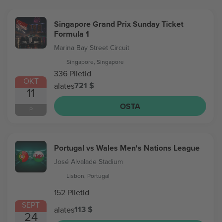
Singapore Grand Prix Sunday Ticket
Formula 1
Marina Bay Street Circuit
Singapore, Singapore
336 Piletid
OKT
721 $
alates
11
OSTA
P
Portugal vs Wales Men's Nations League
José Alvalade Stadium
Lisbon, Portugal
152 Piletid
SEPT
113 $
alates
24