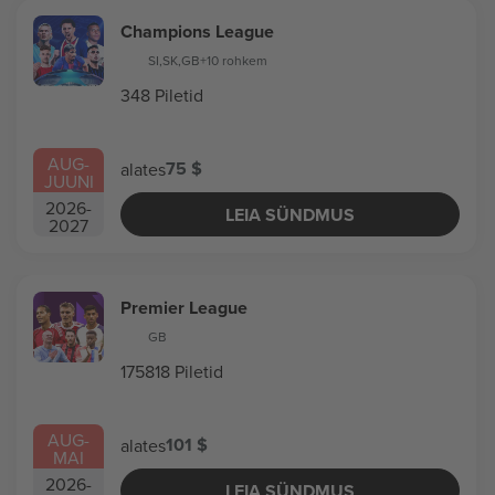
Champions League
SI
,
SK
,
GB
+10 rohkem
348 Piletid
AUG
-
75 $
alates
JUUNI
2026
-
LEIA SÜNDMUS
2027
Premier League
GB
175818 Piletid
AUG
-
101 $
alates
MAI
2026
-
LEIA SÜNDMUS