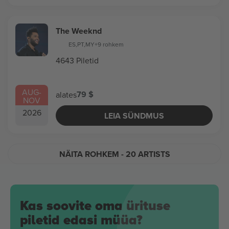
The Weeknd
ES
,
PT
,
MY
+9 rohkem
4643 Piletid
AUG
-
79 $
alates
NOV
2026
LEIA SÜNDMUS
NÄITA ROHKEM
- 20 ARTISTS
Kas soovite oma ürituse
piletid edasi müüa?