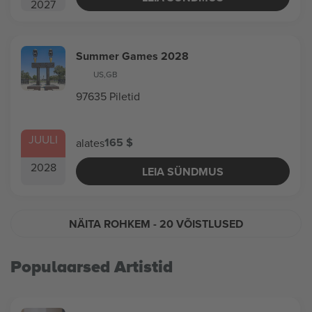
2027
Summer Games 2028
US
,
GB
97635 Piletid
JUULI
165 $
alates
2028
LEIA SÜNDMUS
NÄITA ROHKEM
- 20 VÕISTLUSED
Populaarsed Artistid