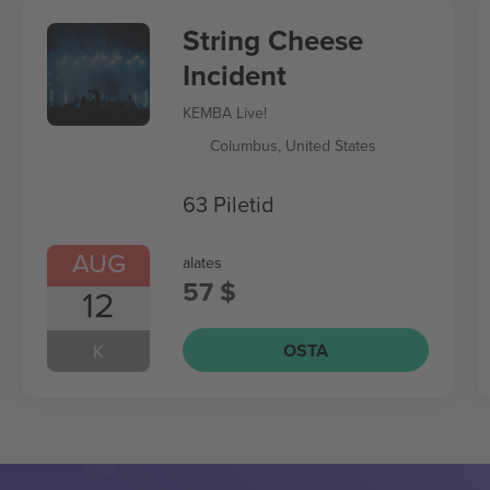
String Cheese
Incident
KEMBA Live!
Columbus, United States
63 Piletid
AUG
alates
57 $
12
OSTA
K