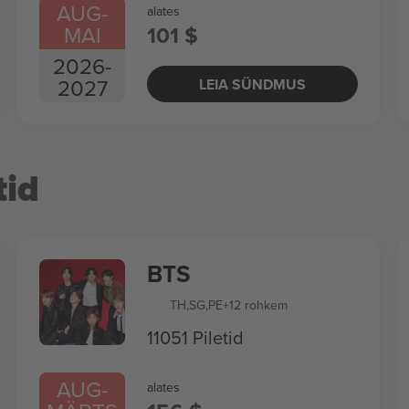
AUG
-
alates
MAI
101 $
2026
-
2027
LEIA SÜNDMUS
tid
BTS
TH
,
SG
,
PE
+12 rohkem
11051 Piletid
AUG
-
alates