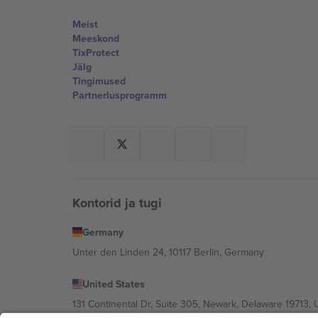
Meist
Meeskond
TixProtect
Jälg
Tingimused
Partnerlusprogramm
Kontorid ja tugi
Germany
Unter den Linden 24, 10117 Berlin, Germany
United States
131 Continental Dr, Suite 305, Newark, Delaware 19713, 