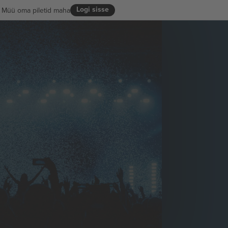
Logi sisse
Müü oma piletid maha