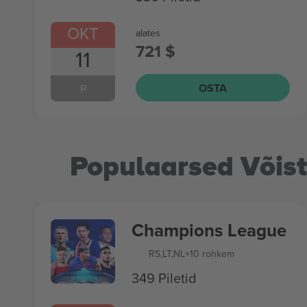
OKT
alates
721 $
11
OSTA
P
Populaarsed Võis
Champions League
RS
,
LT
,
NL
+10 rohkem
349 Piletid