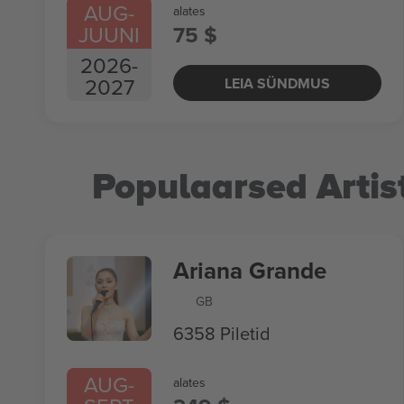
AUG
-
alates
JUUNI
75 $
2026
-
2027
LEIA SÜNDMUS
Populaarsed Artis
Ariana Grande
GB
6358 Piletid
AUG
-
alates