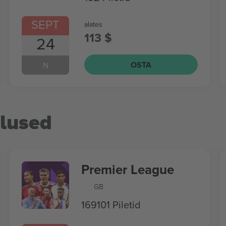
SEPT
alates
113 $
24
OSTA
N
tlused
Premier League
GB
169101 Piletid