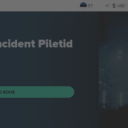
ET
+1
USD
ncident
Piletid
ID KOHE