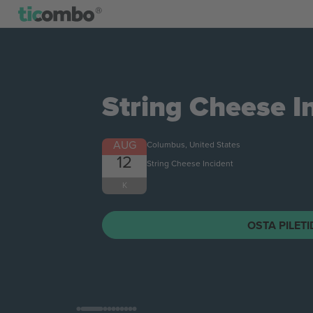
String Cheese I
AUG
Columbus, United States
12
String Cheese Incident
K
OSTA PILET