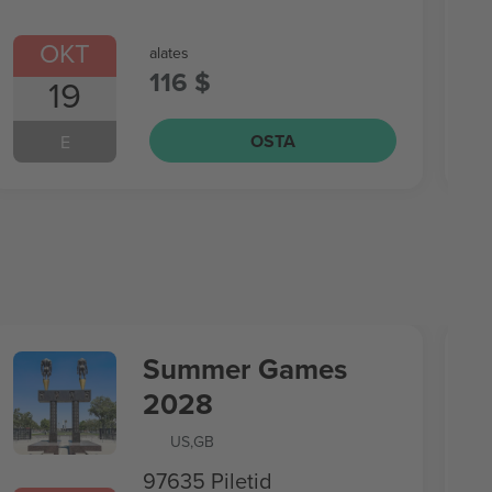
OKT
alates
116 $
19
OSTA
E
Summer Games
2028
US
,
GB
97635 Piletid