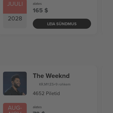
JUULI
alates
165 $
2028
LEIA SÜNDMUS
The Weeknd
KR
,
MY
,
ES
+9 rohkem
4652 Piletid
AUG
-
alates