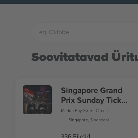
Soovitatavad Ürit
Singapore Grand
Prix Sunday Ticket
Formula 1
Marina Bay Street Circuit
Singapore, Singapore
336 Piletid