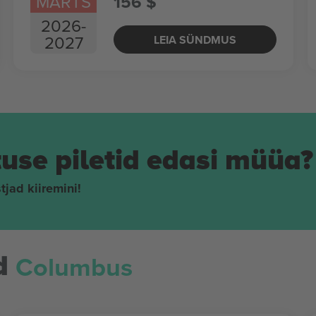
MÄRTS
156 $
2026
-
2027
LEIA SÜNDMUS
tuse piletid edasi müüa?
tjad kiiremini!
Columbus
d