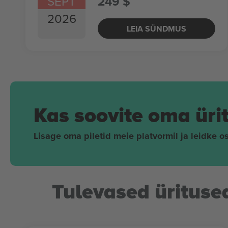
SEPT
249 $
2026
LEIA SÜNDMUS
Kas soovite oma üri
Lisage oma piletid meie platvormil ja leidke os
Tulevased ürituse