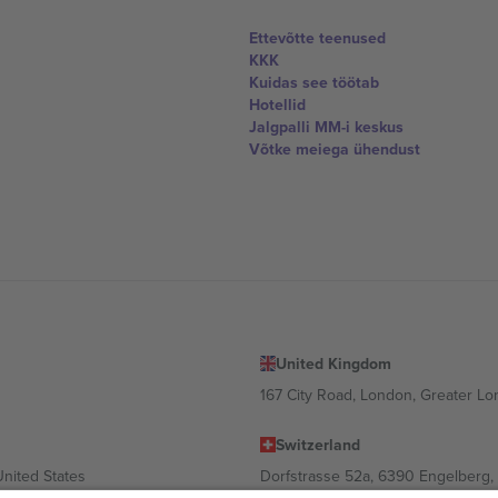
Ettevõtte teenused
KKK
Kuidas see töötab
Hotellid
Jalgpalli MM-i keskus
Võtke meiega ühendust
United Kingdom
167 City Road, London, Greater L
Switzerland
United States
Dorfstrasse 52a, 6390 Engelberg, 