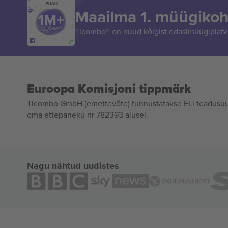
AITÄH!
Maailma 1. müügikoh
Ticombo® on nüüd kõigist edasimüügiplatvo
Euroopa Komisjoni tippmärk
Ticombo GmbH (emettevõte) tunnustatakse ELi teadusuur
oma ettepaneku nr 782393 alusel.
Nagu nähtud uudistes