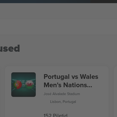
used
Portugal vs Wales
Men's Nations
League
José Alvalade Stadium
Lisbon, Portugal
152 Piletid