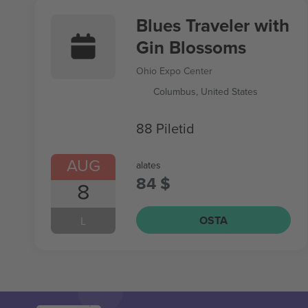
Blues Traveler with
Gin Blossoms
Ohio Expo Center
Columbus, United States
88 Piletid
AUG
alates
84 $
8
OSTA
L