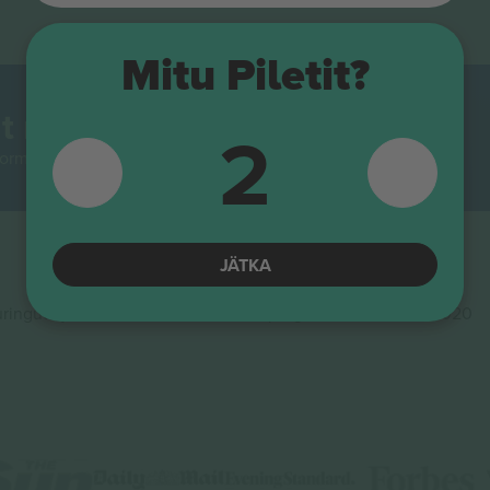
Mitu Piletit?
t maailmas.
2
rmidest Euroopas enim jälgitav. Aitäh!
JÄTKA
ingute ja innovatsiooni rahastamisprogrammis Horisont 2020