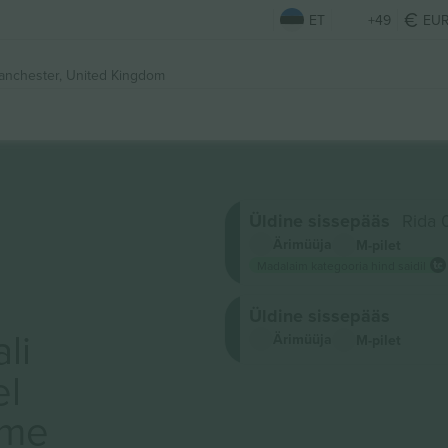
ET
+49
EU
anchester, United Kingdom
Üldine sissepääs
Rida 
Ärimüüja
M-pilet
Madalaim kategooria hind saidil
Üldine sissepääs
li
Ärimüüja
M-pilet
el
ame