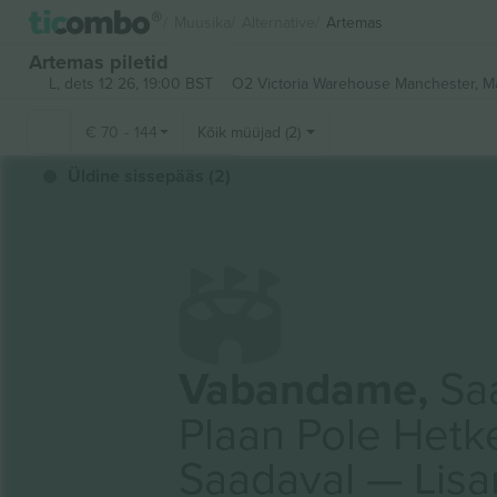
Muusika
Alternative
Artemas
Artemas piletid
L, dets 12 26, 19:00 BST
O2 Victoria Warehouse Manchester,
M
€
70
-
144
Kõik müüjad (2)
Üldine sissepääs (2)
Vabandame,
Saa
Plaan Pole Hetk
Saadaval — Lis