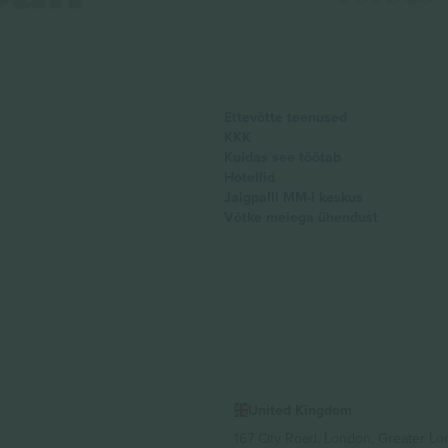
Ettevõtte teenused
KKK
Kuidas see töötab
Hotellid
Jalgpalli MM-i keskus
Võtke meiega ühendust
United Kingdom
167 City Road, London, Greater L