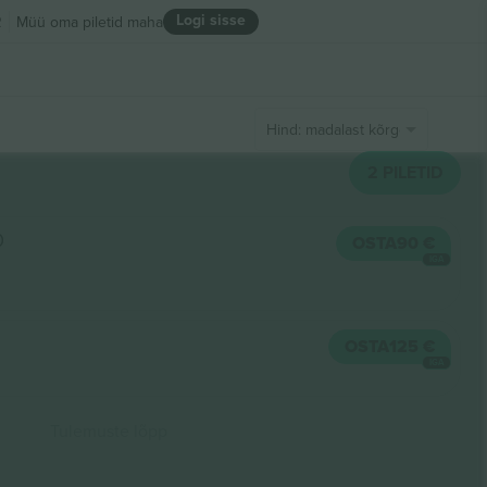
Logi sisse
R
Müü oma piletid maha
Hind: madalast kõrgeni
2
PILETID
0
OSTA
90 €
IGA
OSTA
125 €
IGA
Tulemuste lõpp