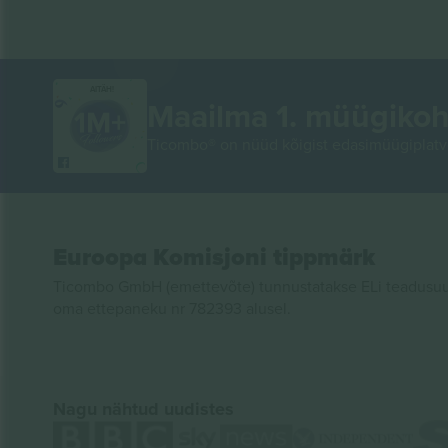
AITÄH!
Maailma 1. müügikoh
Ticombo® on nüüd kõigist edasimüügiplatvo
Euroopa Komisjoni tippmärk
Ticombo GmbH (emettevõte) tunnustatakse ELi teadusuur
oma ettepaneku nr 782393 alusel.
Nagu nähtud uudistes