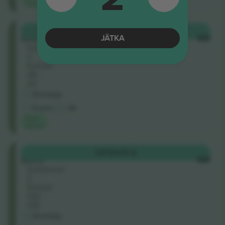
hind saidil
Balcony
OSTA
215 $
Seats
JÄTKA
IGA
Sektsioon
2
Kohad:
38 -
43
Ärimüüja
E-pilet
<3h
Parim
väärtus
Balcony
OSTA
215 $
Seats
IGA
Sektsioon
2
Kohad:
130 -
135
Ärimüüja