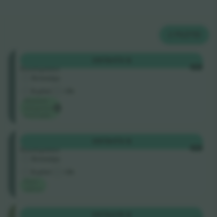
2
PILETID
Üldine
OSTA
173 $
sissepääs
IGA
Ärimüüja
E-pilet
<3h
Madalaim
kategooria
hind saidil
Üldine
OSTA
173 $
sissepääs
IGA
Ärimüüja
E-pilet
<3h
Parim
väärtus
Balcony
OSTA
215 $