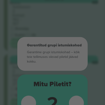
Seats
IGA
Sektsioon
2
Kohad:
192 -
197
Ärimüüja
E-pilet
<3h
Madalaim
kategooria
Garantitud grupi istumiskohad
hind saidil
Garantime grupi istumiskohad – kõik
teie tellimuses olevad piletid jäävad
Balcony
OSTA
215 $
kokku.
Seats
IGA
Sektsioon
2
Kohad:
32 -
Mitu Piletit?
37
Ärimüüja
2
E-pilet
<3h
Madalaim
kategooria