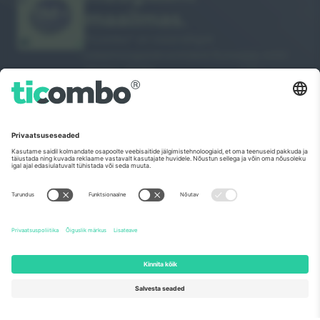
maailmas.
Ticombo® on nüüd kõigist
edasimüügiplatvormidest Euroopas enim
jälgitav. Aitäh!
ALUSTAGE MÜÜKI
Euroopa Komisjoni tippmärk
Ticombo GmbH (emettevõte) tunnustatakse ELi
teadusuuringute ja innovatsiooni rahastamisprogrammis
Horisont 2020 oma ettepaneku nr 782393 alusel.