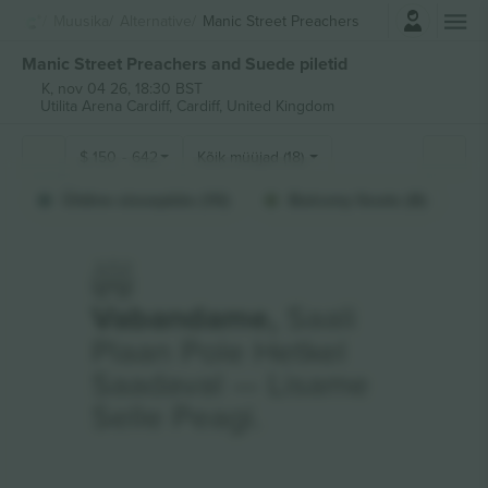
Logi sisse
Muusika
Alternative
Manic Street Preachers
Manic Street Preachers and Suede piletid
K, nov 04 26, 18:30 BST
Utilita Arena Cardiff,
Cardiff, United Kingdom
$
150
-
642
Kõik müüjad (18)
Üldine sissepääs (10)
Balcony Seats (8)
Vabandame,
Saali
Plaan Pole Hetkel
Saadaval — Lisame
Selle Peagi.