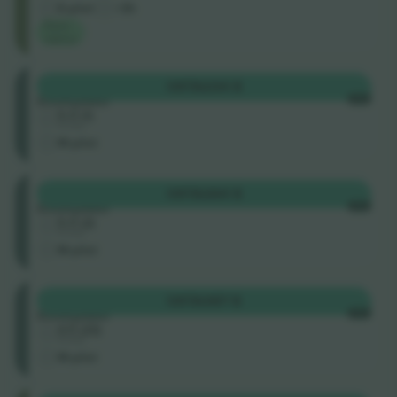
E-pilet
<3h
Parim
väärtus
Üldine
OSTA
234 $
sissepääs
IGA
5.0 (1)
Ärimüüja
M-pilet
Üldine
OSTA
264 $
sissepääs
IGA
5.0 (2)
Ärimüüja
M-pilet
Üldine
OSTA
387 $
sissepääs
IGA
4.5 (22)
Ärimüüja
M-pilet