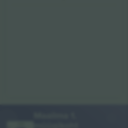
Maailma 1.
müügikoht
AITÄH!