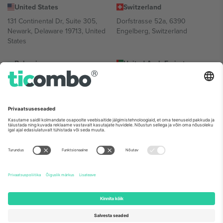
United States
Switzerland
131 Continental Dr, Suite 305,
Dorfstrasse 52a, 6390
Newark, Delaware 19713, United
Engelberg, Switzerland
States
Bulgaria
United Arab Emirates
Regus Sofia City West, bul
UAE Dubai Silicon Oasis, DDP
Totleben 53-55, 1606 Sofia,
Building A1, Office 302, Dubai,
Bulgaria
United Arab Emirates
Mexico
Av Chapultepec 360, Roma
Norte, Cuauhtémoc, 06700
Ciudad de México, CDMX,
Mexico
Platvormi pakkuja juriidiline isik võib varieeruda sõltuvalt asukohast,
sündmusest ja/või domeenist. Detailide jaoks vaata konkreetse
sündmuse lehte, impressumit ja tingimusi.,
Jälg
ja
Tingimused.
©
2026 Ticombo. Kõik õigused kaitstud.