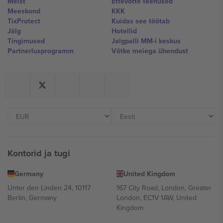
Meist
Ettevõtte teenused
Meeskond
KKK
TixProtect
Kuidas see töötab
Jälg
Hotellid
Tingimused
Jalgpalli MM-i keskus
Partnerlusprogramm
Võtke meiega ühendust
Kontorid ja tugi
Germany
United Kingdom
Unter den Linden 24, 10117
167 City Road, London, Greater
Berlin, Germany
London, EC1V 1AW, United
Kingdom