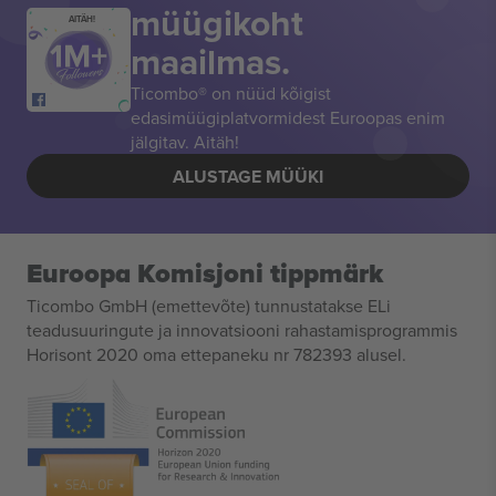
müügikoht
AITÄH!
maailmas.
Ticombo® on nüüd kõigist
edasimüügiplatvormidest Euroopas enim
jälgitav. Aitäh!
ALUSTAGE MÜÜKI
Euroopa Komisjoni tippmärk
Ticombo GmbH (emettevõte) tunnustatakse ELi
teadusuuringute ja innovatsiooni rahastamisprogrammis
Horisont 2020 oma ettepaneku nr 782393 alusel.