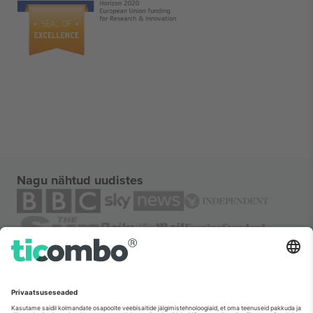
Nagu nähtud uudistes