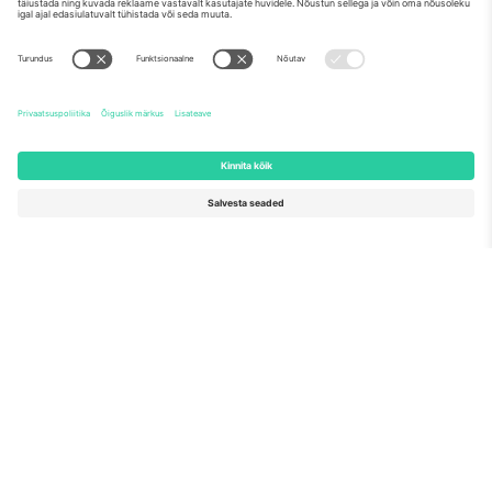
Meist
Ettevõtte teenused
Meeskond
KKK
TixProtect
Kuidas see töötab
Jälg
Hotellid
Tingimused
Jalgpalli MM-i keskus
Partnerlusprogramm
Võtke meiega ühendust
Kontorid ja tugi
Germany
United Kingdom
Unter den Linden 24, 10117
167 City Road, London, Greater
Berlin, Germany
London, EC1V 1AW, United