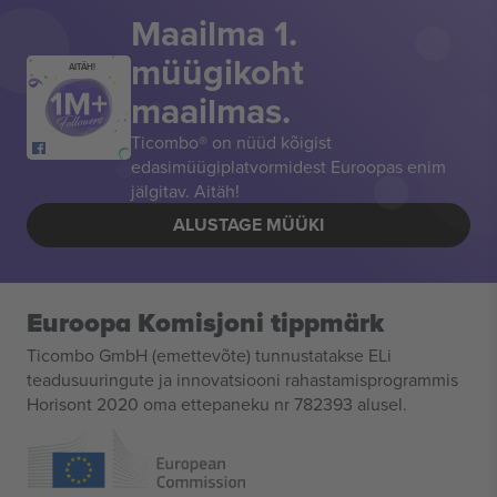
Maailma 1.
müügikoht
AITÄH!
maailmas.
Ticombo® on nüüd kõigist
edasimüügiplatvormidest Euroopas enim
jälgitav. Aitäh!
ALUSTAGE MÜÜKI
Euroopa Komisjoni tippmärk
Ticombo GmbH (emettevõte) tunnustatakse ELi
teadusuuringute ja innovatsiooni rahastamisprogrammis
Horisont 2020 oma ettepaneku nr 782393 alusel.