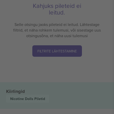
Kahjuks pileteid ei
leitud.
Selle otsingu jaoks pileteid ei leitud. Lähtestage
filtrid, et näha rohkem tulemusi, või sisestage uus
otsingusõna, et näha uusi tulemusi
FILTRITE LÄHTESTAMINE
Kiirlingid
Nicotine Dolls
Piletid