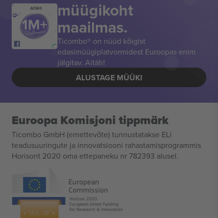
müügikoht
AITÄH!
maailmas.
Ticombo® on nüüd kõigist
edasimüügiplatvormidest Euroopas enim
jälgitav. Aitäh!
ALUSTAGE MÜÜKI
Euroopa Komisjoni tippmärk
Ticombo GmbH (emettevõte) tunnustatakse ELi
teadusuuringute ja innovatsiooni rahastamisprogrammis
Horisont 2020 oma ettepaneku nr 782393 alusel.