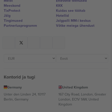
Meist
Ettevõtte teenused
Meeskond
KKK
TixProtect
Kuidas see töötab
Jälg
Hotellid
Tingimused
Jalgpalli MM-i keskus
Partnerlusprogramm
Võtke meiega ühendust
Kontorid ja tugi
Germany
United Kingdom
Unter den Linden 24, 10117
167 City Road, London, Greater
Berlin, Germany
London, EC1V 1AW, United
Kingdom