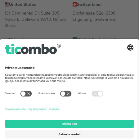
United States
Switzerland
131 Continental Dr, Suite 305,
Dorfstrasse 52a, 6390
Newark, Delaware 19713, United
Engelberg, Switzerland
States
Bulgaria
United Arab Emirates
Regus Sofia City West, bul
UAE Dubai Silicon Oasis, DDP
Totleben 53-55, 1606 Sofia,
Building A1, Office 302, Dubai,
Bulgaria
United Arab Emirates
Mexico
Av Chapultepec 360, Roma
Norte, Cuauhtémoc, 06700
Ciudad de México, CDMX,
Mexico
Platvormi pakkuja juriidiline isik võib varieeruda sõltuvalt asukohast,
sündmusest ja/või domeenist. Detailide jaoks vaata konkreetse
sündmuse lehte, impressumit ja tingimusi.,
Jälg
ja
Tingimused.
©
2026 Ticombo. Kõik õigused kaitstud.