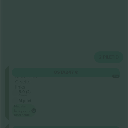
2
PILETID
Parkett
OSTA
247 €
Sektsioon
IGA
C seite
links
5.0 (2)
Ärimüüja
M-pilet
Madalaim
kategooria
hind saidil