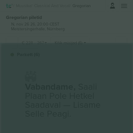
Logi sisse
Muusika
Classical And Vocal
Gregorian
Gregorian piletid
N, nov 26 26, 20:00 CEST
Meistersingerhalle,
Nürnberg
€
228
-
267
Kõik müüjad (6)
Parkett (6)
Vabandame,
Saali
Plaan Pole Hetkel
Saadaval — Lisame
Selle Peagi.