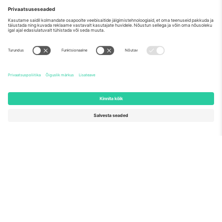
Nagu nähtud uudistes
Meist
Ettevõtte teenused
Meeskond
KKK
TixProtect
Kuidas see töötab
Jälg
Hotellid