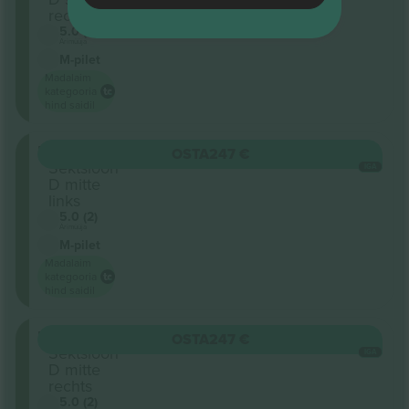
rechts
5.0 (2)
Ärimüüja
M-pilet
Madalaim
kategooria
hind saidil
Parkett
OSTA
247 €
Sektsioon
IGA
D mitte
links
5.0 (2)
Ärimüüja
M-pilet
Madalaim
kategooria
hind saidil
Parkett
OSTA
247 €
Sektsioon
IGA
D mitte
rechts
5.0 (2)