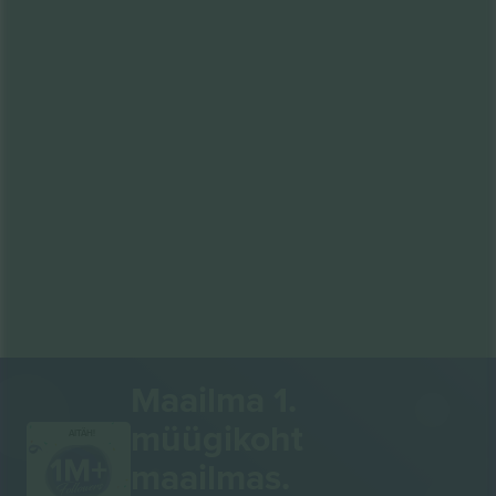
Maailma 1.
müügikoht
AITÄH!
maailmas.