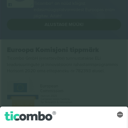
Ticombo® on nüüd kõigist
edasimüügiplatvormidest Euroopas enim
jälgitav. Aitäh!
ALUSTAGE MÜÜKI
Euroopa Komisjoni tippmärk
Ticombo GmbH (emettevõte) tunnustatakse ELi
teadusuuringute ja innovatsiooni rahastamisprogrammis
Horisont 2020 oma ettepaneku nr 782393 alusel.