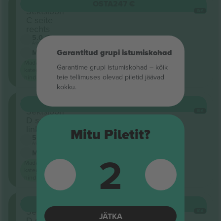
Parkett
OSTA
247 €
Sektsioon
IGA
C seite
rechts
5.0 (2)
Ärimüüja
M-pilet
Garantitud grupi istumiskohad
Madalaim
Garantime grupi istumiskohad – kõik
kategooria
teie tellimuses olevad piletid jäävad
hind saidil
kokku.
Parkett
OSTA
247 €
Sektsioon
IGA
D seite
links
Mitu Piletit?
5.0 (2)
Ärimüüja
2
M-pilet
Madalaim
kategooria
hind saidil
Parkett
OSTA
247 €
Sektsioon
IGA
JÄTKA
D seite