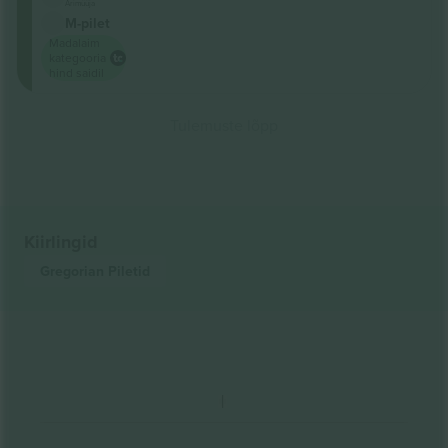
Ärimüüja
M-pilet
Madalaim
kategooria
hind saidil
Tulemuste lõpp
Kiirlingid
Gregorian
Piletid