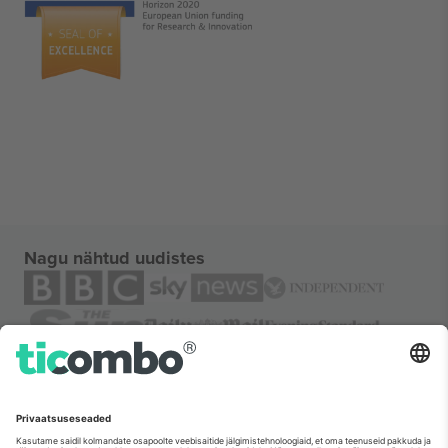
Nagu nähtud uudistes