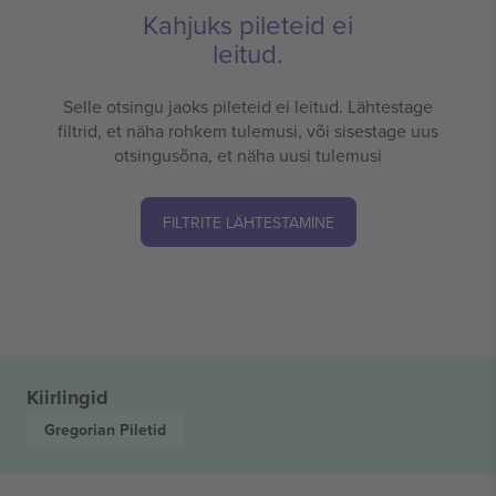
Kahjuks pileteid ei
leitud.
Selle otsingu jaoks pileteid ei leitud. Lähtestage
filtrid, et näha rohkem tulemusi, või sisestage uus
otsingusõna, et näha uusi tulemusi
FILTRITE LÄHTESTAMINE
Kiirlingid
Gregorian
Piletid