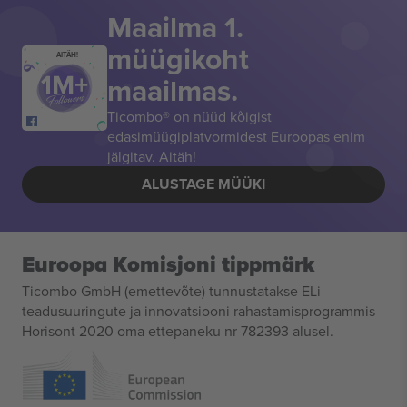
Maailma 1.
müügikoht
AITÄH!
maailmas.
Ticombo® on nüüd kõigist
edasimüügiplatvormidest Euroopas enim
jälgitav. Aitäh!
ALUSTAGE MÜÜKI
Euroopa Komisjoni tippmärk
Ticombo GmbH (emettevõte) tunnustatakse ELi
teadusuuringute ja innovatsiooni rahastamisprogrammis
Horisont 2020 oma ettepaneku nr 782393 alusel.