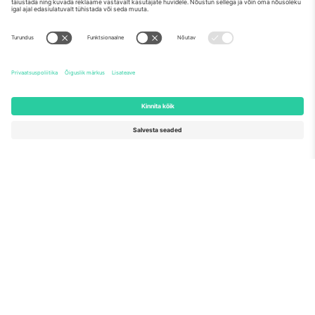
Meist
Ettevõtte teenused
Meeskond
KKK
TixProtect
Kuidas see töötab
Jälg
Hotellid
Tingimused
Jalgpalli MM-i keskus
Partnerlusprogramm
Võtke meiega ühendust
Kontorid ja tugi
Germany
United Kingdom
Unter den Linden 24, 10117
167 City Road, London, Greater
Berlin, Germany
London, EC1V 1AW, United