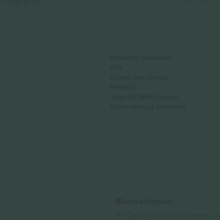
Ettevõtte teenused
KKK
Kuidas see töötab
Hotellid
Jalgpalli MM-i keskus
Võtke meiega ühendust
United Kingdom
167 City Road, London, Greater L