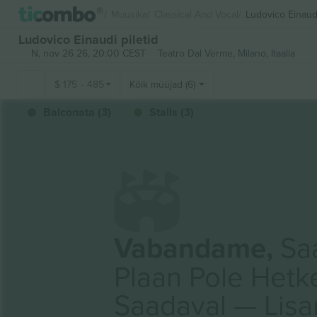
Muusika
Classical And Vocal
Ludovico Einaud
Ludovico Einaudi piletid
N, nov 26 26, 20:00 CEST
Teatro Dal Verme,
Milano, Itaalia
$
175
-
485
Kõik müüjad (6)
Balconata (3)
Stalls (3)
Vabandame,
Saa
Plaan Pole Hetk
Saadaval — Lis