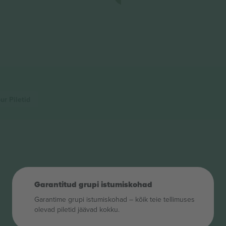
our
Piletid
Garantitud grupi istumiskohad
Garantime grupi istumiskohad – kõik teie tellimuses
olevad piletid jäävad kokku.