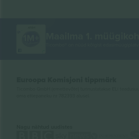
AITÄH!
Maailma 1. müügikoh
Ticombo® on nüüd kõigist edasimüügiplatvo
Euroopa Komisjoni tippmärk
Ticombo GmbH (emettevõte) tunnustatakse ELi teadusuur
oma ettepaneku nr 782393 alusel.
Nagu nähtud uudistes