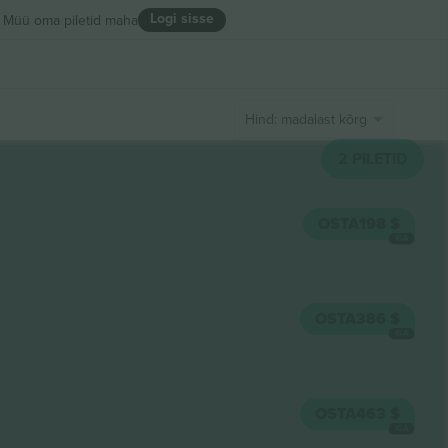
Logi sisse
Müü oma piletid maha
Hind: madalast kõrgeni
2
PILETID
OSTA
198 $
IGA
OSTA
386 $
IGA
OSTA
463 $
IGA