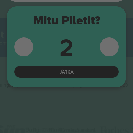
Mitu Piletit?
t maailmas.
2
rmidest Euroopas enim jälgitav. Aitäh!
JÄTKA
ingute ja innovatsiooni rahastamisprogrammis Horisont 2020