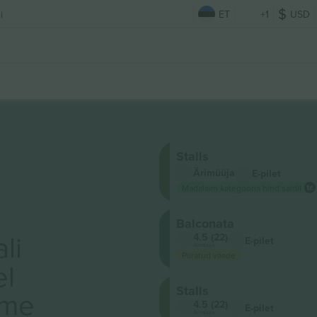
i
ET
+1
USD
Stalls
Ärimüüja
E-pilet
Madalaim kategooria hind saidil
Balconata
li
4.5 (22)
E-pilet
Ärimüüja
Piiratud vaade
el
Stalls
ame
4.5 (22)
E-pilet
Ärimüüja