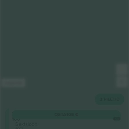
Legenda
2
PILETID
Level
OSTA
109 €
100
IGA
Sektsioon