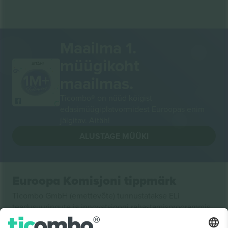
Maailma 1.
müügikoht
AITÄH!
maailmas.
Ticombo® on nüüd kõigist
edasimüügiplatvormidest Euroopas enim
jälgitav. Aitäh!
ALUSTAGE MÜÜKI
Euroopa Komisjoni tippmärk
Ticombo GmbH (emettevõte) tunnustatakse ELi
teadusuuringute ja innovatsiooni rahastamisprogrammis
Horisont 2020 oma ettepaneku nr 782393 alusel.