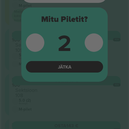
M-pilet
Madalaim
kategooria
Mitu Piletit?
hind saidil
2
Level
OSTA
143 €
100
IGA
Sektsioon
109
5.0 (2)
Ärimüüja
M-pilet
JÄTKA
Level
OSTA
143 €
100
IGA
Sektsioon
108
5.0 (2)
Ärimüüja
M-pilet
Level
OSTA
143 €