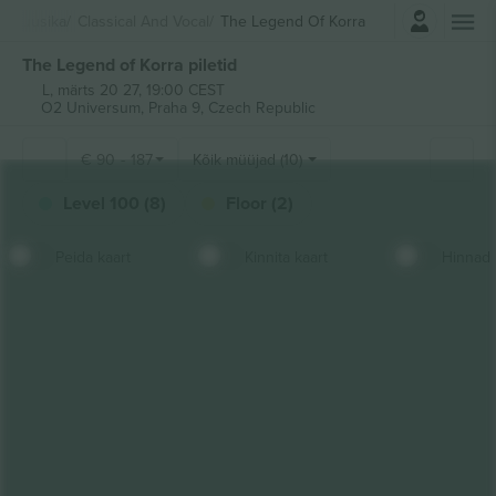
Logi sisse
Muusika
Classical And Vocal
The Legend Of Korra
The Legend of Korra piletid
L, märts 20 27, 19:00 CEST
O2 Universum,
Praha 9, Czech Republic
€
90
-
187
Kõik müüjad (10)
Level 100 (8)
Floor (2)
Peida kaart
Kinnita kaart
Hinnad