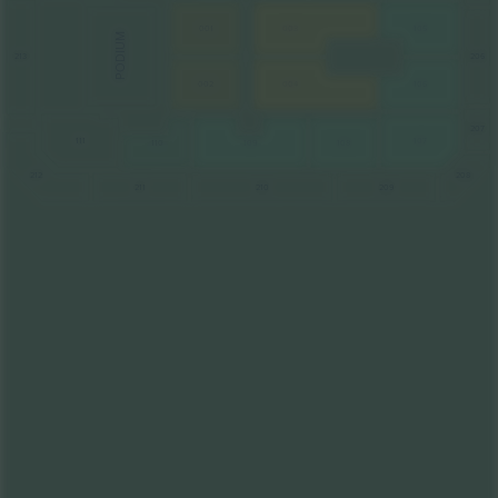
001
003
105
PODIUM
206
213
106
004
002
207
111
107
108
109
110
212
208
211
210
209