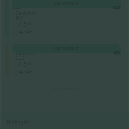
Level
OSTA
143 €
100
IGA
Sektsioon
102
5.0 (2)
Ärimüüja
M-pilet
Floor
OSTA
168 €
Sektsioon
IGA
003
5.0 (2)
Ärimüüja
M-pilet
Tulemuste lõpp
Kiirlingid