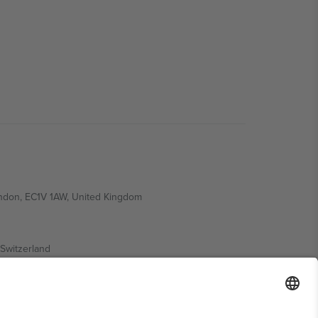
ondon, EC1V 1AW, United Kingdom
Switzerland
ding A1, Office 302, Dubai, United Arab Emirates