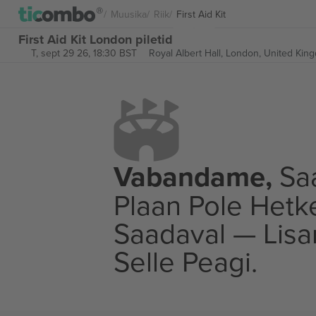
Muusika
Riik
First Aid Kit
First Aid Kit London piletid
T, sept 29 26, 18:30 BST
Royal Albert Hall,
London, United Kin
Vabandame,
Saa
Plaan Pole Hetk
Saadaval — Lis
Selle Peagi.