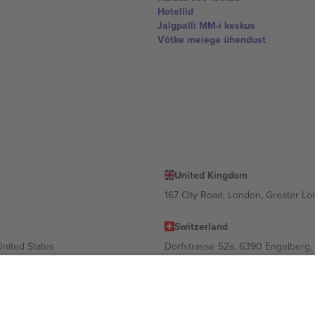
Hotellid
Jalgpalli MM-i keskus
Võtke meiega ühendust
United Kingdom
167 City Road, London, Greater L
Switzerland
United States
Dorfstrasse 52a, 6390 Engelberg, 
United Arab Emirates
ulgaria
UAE Dubai Silicon Oasis, DDP Buil