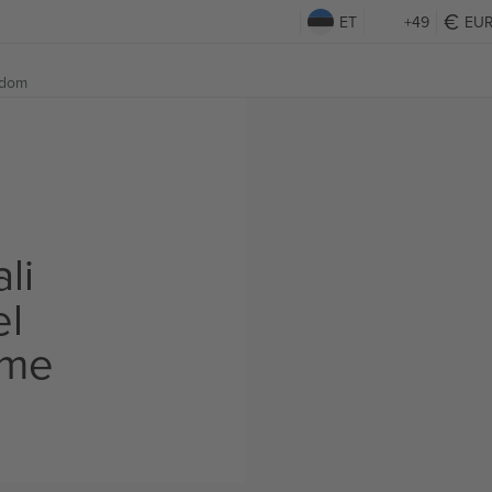
ET
+49
EU
gdom
li
el
ame