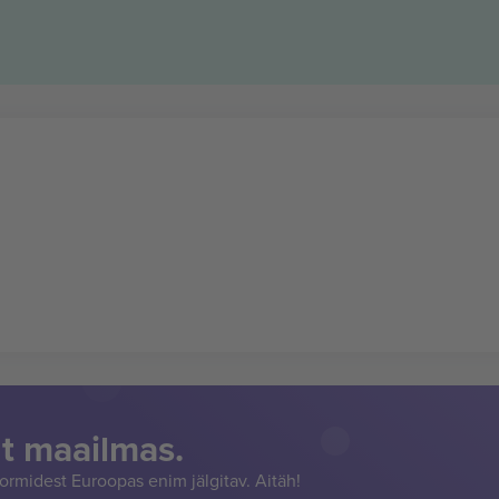
t maailmas.
rmidest Euroopas enim jälgitav. Aitäh!