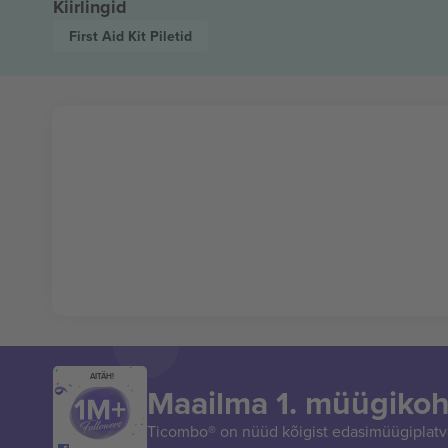
Kiirlingid
First Aid Kit
Piletid
AITÄH!
Maailma 1. müügikoh
Ticombo® on nüüd kõigist edasimüügiplatvo