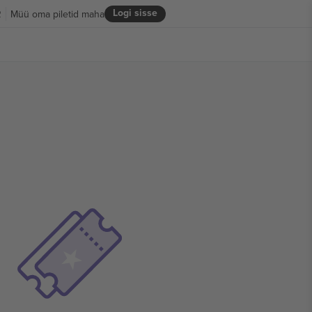
Logi sisse
R
Müü oma piletid maha