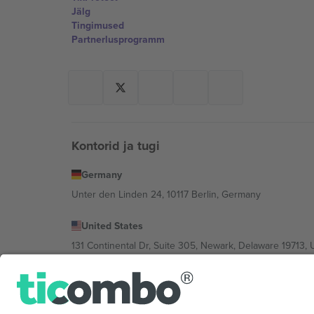
Jälg
Tingimused
Partnerlusprogramm
Kontorid ja tugi
Germany
Unter den Linden 24, 10117 Berlin, Germany
United States
131 Continental Dr, Suite 305, Newark, Delaware 19713, 
Bulgaria
Regus Sofia City West, bul Totleben 53-55, 1606 Sofia, B