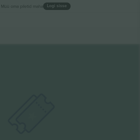
Logi sisse
Müü oma piletid maha