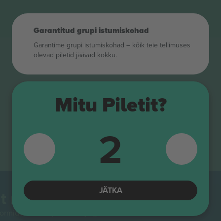
Garantitud grupi istumiskohad
Garantime grupi istumiskohad – kõik teie tellimuses
olevad piletid jäävad kokku.
Mitu Piletit?
2
JÄTKA
t maailmas.
rmidest Euroopas enim jälgitav. Aitäh!