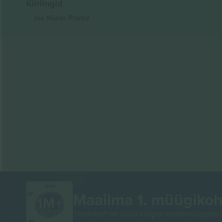
Kiirlingid
Ina Müller
Piletid
AITÄH!
Maailma 1. müügikoh
Ticombo® on nüüd kõigist edasimüügiplatvo