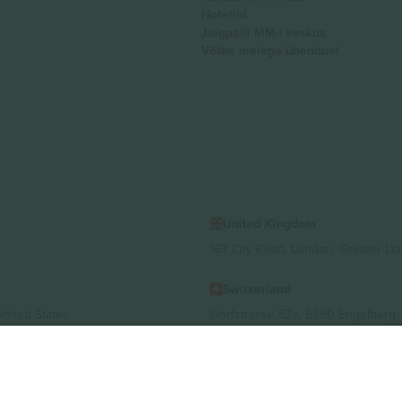
Hotellid
Jalgpalli MM-i keskus
Võtke meiega ühendust
United Kingdom
167 City Road, London, Greater L
Switzerland
United States
Dorfstrasse 52a, 6390 Engelberg, 
United Arab Emirates
ulgaria
UAE Dubai Silicon Oasis, DDP Buil