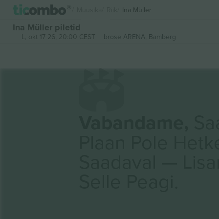
Muusika
Riik
Ina Müller
Ina Müller piletid
L, okt 17 26, 20:00 CEST
brose ARENA,
Bamberg
Vabandame,
Saa
Plaan Pole Hetk
Saadaval — Lis
Selle Peagi.