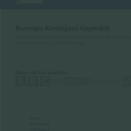
Euroopa Komisjoni tippmärk
Ticombo GmbH (emettevõte) tunnustatakse ELi teadusuur
oma ettepaneku nr 782393 alusel.
Nagu nähtud uudistes
Meist
Meeskond
TixProtect