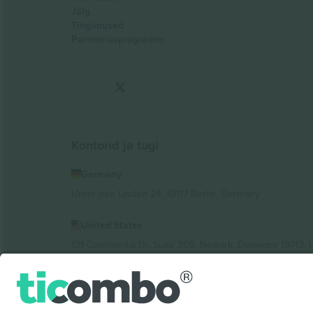
Jälg
Tingimused
Partnerlusprogramm
Kontorid ja tugi
Germany
Unter den Linden 24, 10117 Berlin, Germany
United States
131 Continental Dr, Suite 305, Newark, Delaware 19713, 
Bulgaria
Regus Sofia City West, bul Totleben 53-55, 1606 Sofia, B