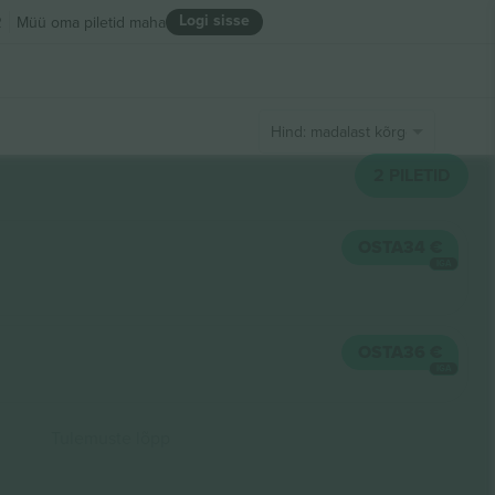
Logi sisse
R
Müü oma piletid maha
Hind: madalast kõrgeni
2
PILETID
OSTA
34 €
IGA
OSTA
36 €
IGA
Tulemuste lõpp