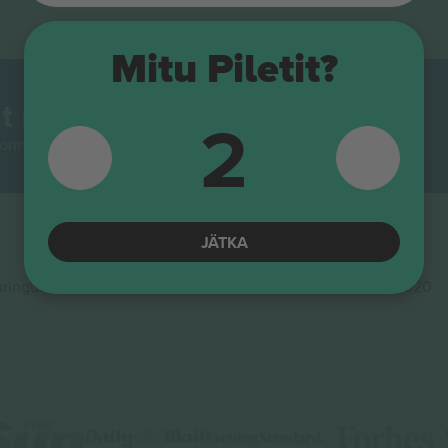
Mitu Piletit?
t maailmas.
2
rmidest Euroopas enim jälgitav. Aitäh!
JÄTKA
ingute ja innovatsiooni rahastamisprogrammis Horisont 2020