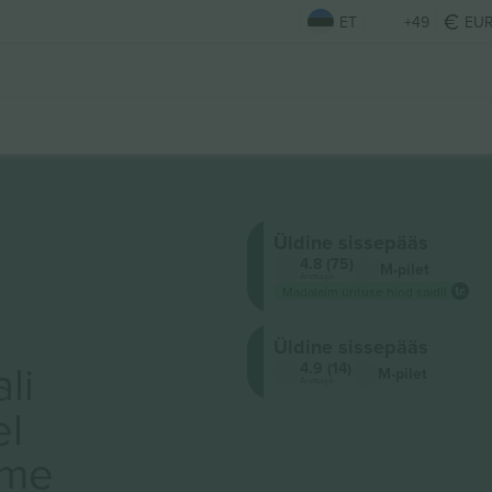
ET
+49
EU
Üldine sissepääs
4.8 (75)
M-pilet
Ärimüüja
Madalaim ürituse hind saidil
Üldine sissepääs
li
4.9 (14)
M-pilet
Ärimüüja
el
ame