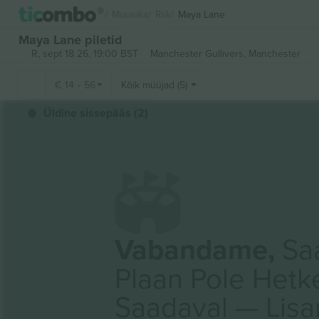
Muusika
Riik
Maya Lane
Maya Lane piletid
R, sept 18 26, 19:00 BST
Manchester Gullivers,
Manchester
€
14
-
56
Kõik müüjad (5)
Üldine sissepääs (2)
Vabandame,
Saa
Plaan Pole Hetk
Saadaval — Lis