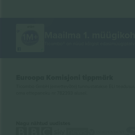
AITÄH!
Maailma 1. müügikoh
Ticombo® on nüüd kõigist edasimüügiplatvo
Euroopa Komisjoni tippmärk
Ticombo GmbH (emettevõte) tunnustatakse ELi teadusuur
oma ettepaneku nr 782393 alusel.
Nagu nähtud uudistes