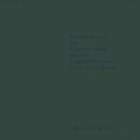
Ettevõtte teenused
KKK
Kuidas see töötab
Hotellid
Jalgpalli MM-i keskus
Võtke meiega ühendust
United Kingdom
167 City Road, London, Greater L