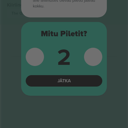
teie tellimuses olevad piletid jäävad
Kiirlingid
kokku.
The Orb
Piletid
Mitu Piletit?
2
JÄTKA