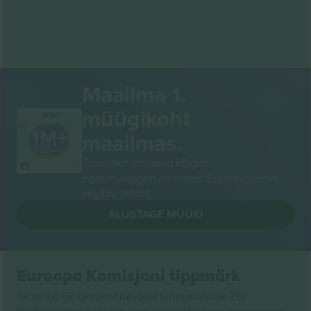
Maailma 1.
müügikoht
AITÄH!
maailmas.
Ticombo® on nüüd kõigist
edasimüügiplatvormidest Euroopas enim
jälgitav. Aitäh!
ALUSTAGE MÜÜKI
Euroopa Komisjoni tippmärk
Ticombo GmbH (emettevõte) tunnustatakse ELi
teadusuuringute ja innovatsiooni rahastamisprogrammis