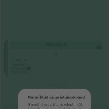
Standing
OSTA
533 $
Floor
IGA
5.0 (1)
4
Ärimüüja
M-pilet
Madalaim
kategooria
hind saidil
Tulemuste lõpp
Garantitud grupi istumiskohad
Garantime grupi istumiskohad – kõik