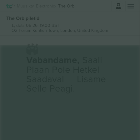
Logi sisse
Muusika
Electronic
The Orb
The Orb piletid
L, dets 05 26, 19:00 BST
O2 Forum Kentish Town,
London, United Kingdom
Vabandame,
Saali
Plaan Pole Hetkel
Saadaval — Lisame
Selle Peagi.