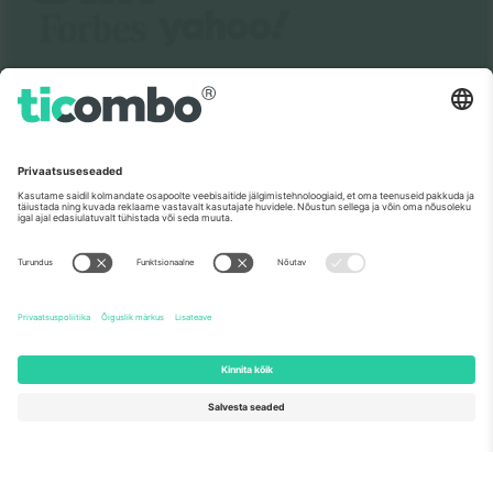
Meist
Ettevõtte teenused
Meeskond
KKK
TixProtect
Kuidas see töötab
Jälg
Hotellid
Tingimused
Jalgpalli MM-i keskus
Partnerlusprogramm
Võtke meiega ühendust