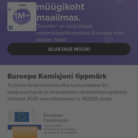
müügikoht
AITÄH!
maailmas.
Ticombo® on nüüd kõigist
edasimüügiplatvormidest Euroopas enim
jälgitav. Aitäh!
ALUSTAGE MÜÜKI
Euroopa Komisjoni tippmärk
Ticombo GmbH (emettevõte) tunnustatakse ELi
teadusuuringute ja innovatsiooni rahastamisprogrammis
Horisont 2020 oma ettepaneku nr 782393 alusel.