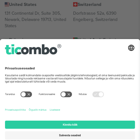
United States
Switzerland
131 Continental Dr, Suite 305,
Dorfstrasse 52a, 6390
Newark, Delaware 19713, United
Engelberg, Switzerland
States
Bulgaria
United Arab Emirates
Regus Sofia City West, bul
UAE Dubai Silicon Oasis, DDP
Totleben 53-55, 1606 Sofia,
Building A1, Office 302, Dubai,
Bulgaria
United Arab Emirates
Mexico
Av Chapultepec 360, Roma
Norte, Cuauhtémoc, 06700
Ciudad de México, CDMX,
Mexico
Platvormi pakkuja juriidiline isik võib varieeruda sõltuvalt asukohast,
sündmusest ja/või domeenist. Detailide jaoks vaata konkreetse
sündmuse lehte, impressumit ja tingimusi.,
Jälg
ja
Tingimused.
©
2026 Ticombo. Kõik õigused kaitstud.