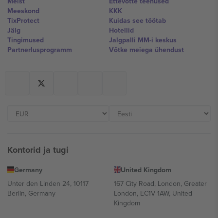
Meist
Ettevõtte teenused
Meeskond
KKK
TixProtect
Kuidas see töötab
Jälg
Hotellid
Tingimused
Jalgpalli MM-i keskus
Partnerlusprogramm
Võtke meiega ühendust
Kontorid ja tugi
Germany
United Kingdom
Unter den Linden 24, 10117
167 City Road, London, Greater
Berlin, Germany
London, EC1V 1AW, United
Kingdom