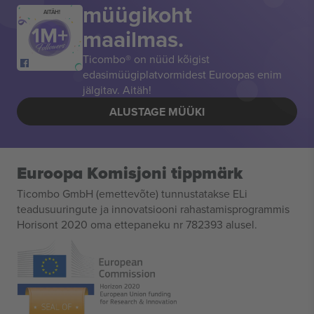
müügikoht
AITÄH!
maailmas.
Ticombo® on nüüd kõigist
edasimüügiplatvormidest Euroopas enim
jälgitav. Aitäh!
ALUSTAGE MÜÜKI
Euroopa Komisjoni tippmärk
Ticombo GmbH (emettevõte) tunnustatakse ELi
teadusuuringute ja innovatsiooni rahastamisprogrammis
Horisont 2020 oma ettepaneku nr 782393 alusel.