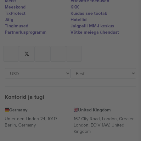
Meist
Ettevõtte teenused
Meeskond
KKK
TixProtect
Kuidas see töötab
Jälg
Hotellid
Tingimused
Jalgpalli MM-i keskus
Partnerlusprogramm
Võtke meiega ühendust
Kontorid ja tugi
Germany
United Kingdom
Unter den Linden 24, 10117
167 City Road, London, Greater
Berlin, Germany
London, EC1V 1AW, United
Kingdom