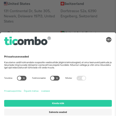
United States
Switzerland
131 Continental Dr, Suite 305,
Dorfstrasse 52a, 6390
Newark, Delaware 19713, United
Engelberg, Switzerland
States
Bulgaria
United Arab Emirates
Regus Sofia City West, bul
UAE Dubai Silicon Oasis, DDP
Totleben 53-55, 1606 Sofia,
Building A1, Office 302, Dubai,
Bulgaria
United Arab Emirates
Mexico
Av Chapultepec 360, Roma
Norte, Cuauhtémoc, 06700
Ciudad de México, CDMX,
Mexico
Platvormi pakkuja juriidiline isik võib varieeruda sõltuvalt asukohast,
sündmusest ja/või domeenist. Detailide jaoks vaata konkreetse
sündmuse lehte, impressumit ja tingimusi.,
Jälg
ja
Tingimused.
©
2026 Ticombo. Kõik õigused kaitstud.