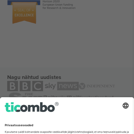
Nagu nähtud uudistes