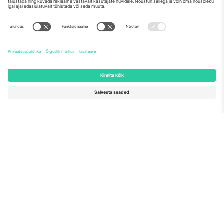
Meist
Ettevõtte teenused
Meeskond
KKK
TixProtect
Kuidas see töötab
Jälg
Hotellid
Tingimused
Jalgpalli MM-i keskus
Partnerlusprogramm
Võtke meiega ühendust
Kontorid ja tugi
Germany
United Kingdom
Unter den Linden 24, 10117
167 City Road, London, Greater
Berlin, Germany
London, EC1V 1AW, United