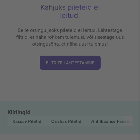
Kahjuks pileteid ei
leitud.
Selle otsingu jaoks pileteid ei leitud. Lähtestage
filtrid, et näha rohkem tulemusi, või sisestage uus
otsingusõna, et näha uusi tulemusi
FILTRITE LÄHTESTAMINE
Kiirlingid
Kassav
Piletid
Orishas
Piletid
Antilliaanse Feesten
Pil