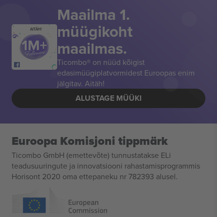
Maailma 1.
müügikoht
AITÄH!
maailmas.
Ticombo® on nüüd kõigist
edasimüügiplatvormidest Euroopas enim
jälgitav. Aitäh!
ALUSTAGE MÜÜKI
Euroopa Komisjoni tippmärk
Ticombo GmbH (emettevõte) tunnustatakse ELi
teadusuuringute ja innovatsiooni rahastamisprogrammis
Horisont 2020 oma ettepaneku nr 782393 alusel.