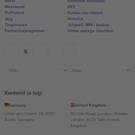
Meist
Ettevõtte teenused
Meeskond
KKK
TixProtect
Kuidas see töötab
Jälg
Hotellid
Tingimused
Jalgpalli MM-i keskus
Partnerlusprogramm
Võtke meiega ühendust
Kontorid ja tugi
Germany
United Kingdom
Unter den Linden 24, 10117
167 City Road, London, Greater
Berlin, Germany
London, EC1V 1AW, United
Kingdom