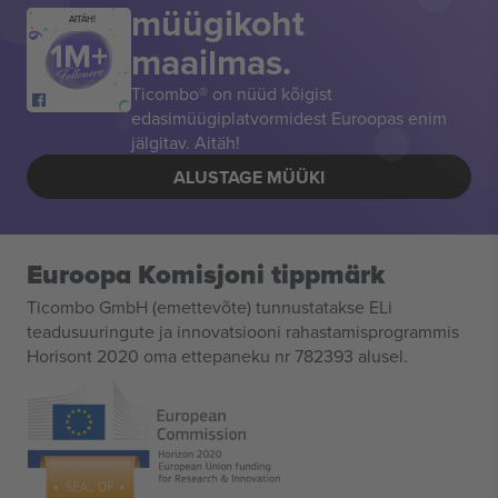
müügikoht
AITÄH!
maailmas.
Ticombo® on nüüd kõigist
edasimüügiplatvormidest Euroopas enim
jälgitav. Aitäh!
ALUSTAGE MÜÜKI
Euroopa Komisjoni tippmärk
Ticombo GmbH (emettevõte) tunnustatakse ELi
teadusuuringute ja innovatsiooni rahastamisprogrammis
Horisont 2020 oma ettepaneku nr 782393 alusel.