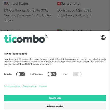
United States
Switzerland
131 Continental Dr, Suite 305,
Dorfstrasse 52a, 6390
Newark, Delaware 19713, United
Engelberg, Switzerland
States
Bulgaria
United Arab Emirates
Regus Sofia City West, bul
UAE Dubai Silicon Oasis, DDP
Totleben 53-55, 1606 Sofia,
Building A1, Office 302, Dubai,
Bulgaria
United Arab Emirates
Mexico
Av Chapultepec 360, Roma
Norte, Cuauhtémoc, 06700
Ciudad de México, CDMX,
Mexico
Platvormi pakkuja juriidiline isik võib varieeruda sõltuvalt asukohast,
sündmusest ja/või domeenist. Detailide jaoks vaata konkreetse
sündmuse lehte, impressumit ja tingimusi.,
Jälg
ja
Tingimused.
©
2026 Ticombo. Kõik õigused kaitstud.