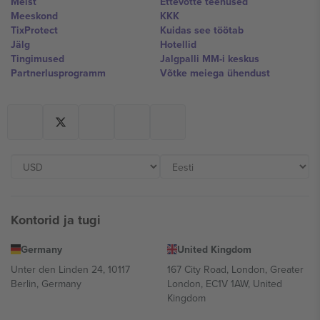
Meist
Ettevõtte teenused
Meeskond
KKK
TixProtect
Kuidas see töötab
Jälg
Hotellid
Tingimused
Jalgpalli MM-i keskus
Partnerlusprogramm
Võtke meiega ühendust
Kontorid ja tugi
Germany
United Kingdom
Unter den Linden 24, 10117
167 City Road, London, Greater
Berlin, Germany
London, EC1V 1AW, United
Kingdom