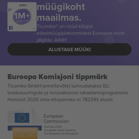
müügikoht
AITÄH!
maailmas.
Ticombo® on nüüd kõigist
edasimüügiplatvormidest Euroopas enim
jälgitav. Aitäh!
ALUSTAGE MÜÜKI
Euroopa Komisjoni tippmärk
Ticombo GmbH (emettevõte) tunnustatakse ELi
teadusuuringute ja innovatsiooni rahastamisprogrammis
Horisont 2020 oma ettepaneku nr 782393 alusel.