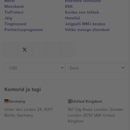
Meist
Ettevõtte teenused
Meeskond
KKK
TixProtect
Kuidas see töötab
Jälg
Hotellid
Tingimused
Jalgpalli MM-i keskus
Partnerlusprogramm
Võtke meiega ühendust
Kontorid ja tugi
Germany
United Kingdom
Unter den Linden 24, 10117
167 City Road, London, Greater
Berlin, Germany
London, EC1V 1AW, United
Kingdom