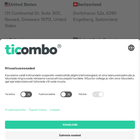
United States
Switzerland
131 Continental Dr, Suite 305,
Dorfstrasse 52a, 6390
Newark, Delaware 19713, United
Engelberg, Switzerland
States
Bulgaria
United Arab Emirates
Regus Sofia City West, bul
UAE Dubai Silicon Oasis, DDP
Totleben 53-55, 1606 Sofia,
Building A1, Office 302, Dubai,
Bulgaria
United Arab Emirates
Mexico
Av Chapultepec 360, Roma
Norte, Cuauhtémoc, 06700
Ciudad de México, CDMX,
Mexico
Platvormi pakkuja juriidiline isik võib varieeruda sõltuvalt asukohast,
sündmusest ja/või domeenist. Detailide jaoks vaata konkreetse
sündmuse lehte, impressumit ja tingimusi.,
Jälg
ja
Tingimused.
©
2026 Ticombo. Kõik õigused kaitstud.