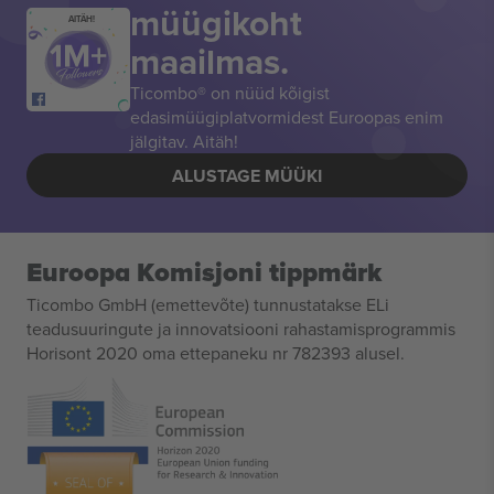
müügikoht
AITÄH!
maailmas.
Ticombo® on nüüd kõigist
edasimüügiplatvormidest Euroopas enim
jälgitav. Aitäh!
ALUSTAGE MÜÜKI
Euroopa Komisjoni tippmärk
Ticombo GmbH (emettevõte) tunnustatakse ELi
teadusuuringute ja innovatsiooni rahastamisprogrammis
Horisont 2020 oma ettepaneku nr 782393 alusel.