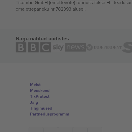
Ticombo GmbH (emettevõte) tunnustatakse ELi teadusuur
oma ettepaneku nr 782393 alusel.
Nagu nähtud uudistes
Meist
Meeskond
TixProtect
Jälg
Tingimused
Partnerlusprogramm