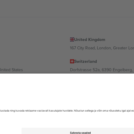
United Kingdom
167 City Road, London, Greater L
Switzerland
United States
Dorfstrasse 52a, 6390 Engelberg, 
United Arab Emirates
ulgaria
UAE Dubai Silicon Oasis, DDP Buil
 Ciudad de México, CDMX, Mexico
valt asukohast, sündmusest ja/või domeenist. Detailide jaoks vaata konkre