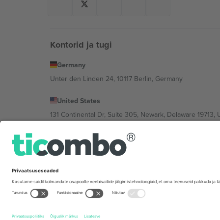
Kontorid ja tugi
Germany
Unter den Linden 24, 10117 Berlin, Germany
United States
131 Continental Dr, Suite 305, Newark, Delaware 19713, 
Bulgaria
Regus Sofia City West, bul Totleben 53-55, 1606 Sofia, B
Mexico
Av Chapultepec 360, Roma Norte, Cuauhtémoc, 06700
Platvormi pakkuja juriidiline isik võib varieeruda sõltu
Tingimused.
© 2026 Ticombo. Kõik õigused kaitstud.