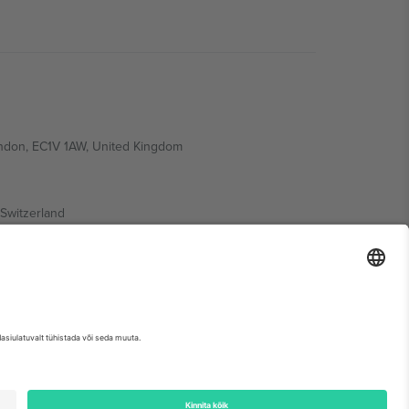
ondon, EC1V 1AW, United Kingdom
Switzerland
ding A1, Office 302, Dubai, United Arab Emirates
etse sündmuse lehte, impressumit ja tingimusi.,
Jälg
ja