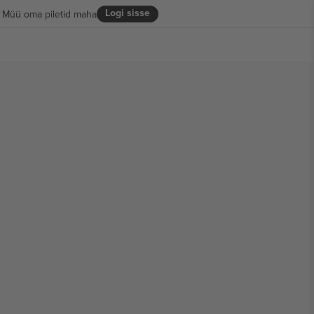
Logi sisse
Müü oma piletid maha