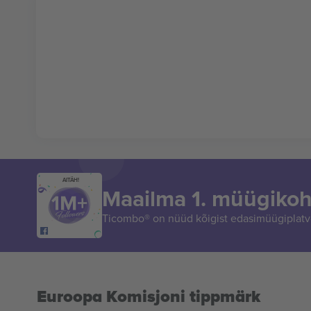
AITÄH!
Maailma 1. müügikoh
Ticombo® on nüüd kõigist edasimüügiplatvo
Euroopa Komisjoni tippmärk