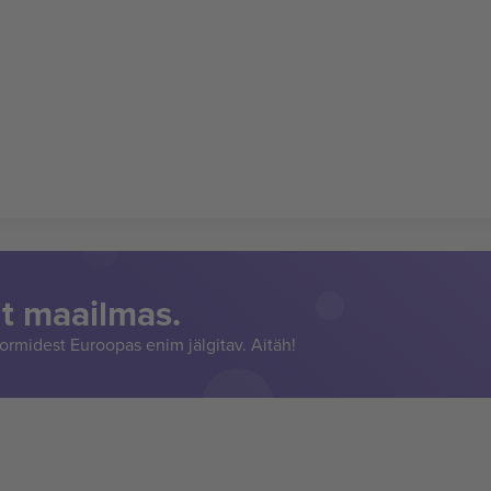
t maailmas.
rmidest Euroopas enim jälgitav. Aitäh!