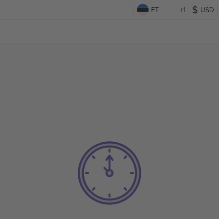
ET
+1
USD