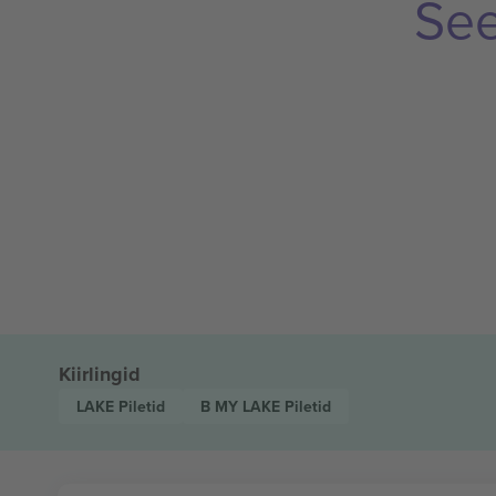
See
Kiirlingid
LAKE
Piletid
B MY LAKE
Piletid