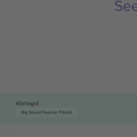
See
Kiirlingid
Big Sound Festival
Piletid