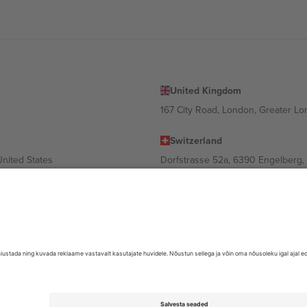
United Kingdom
167 City Road, London, Greater L
Switzerland
United States
Dorfstrasse 52a, 6390 Engelberg, 
United Arab Emirates
ulgaria
UAE Dubai Silicon Oasis, DDP Buil
 Ciudad de México, CDMX, Mexico
valt asukohast, sündmusest ja/või domeenist. Detailide jaoks vaata konkre