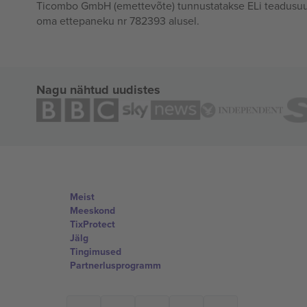
Ticombo GmbH (emettevõte) tunnustatakse ELi teadusuur
oma ettepaneku nr 782393 alusel.
Nagu nähtud uudistes
Meist
Meeskond
TixProtect
Jälg
Tingimused
Partnerlusprogramm