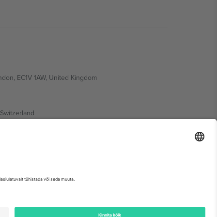
ondon, EC1V 1AW, United Kingdom
Switzerland
ding A1, Office 302, Dubai, United Arab Emirates
etse sündmuse lehte, impressumit ja tingimusi.,
Jälg
ja