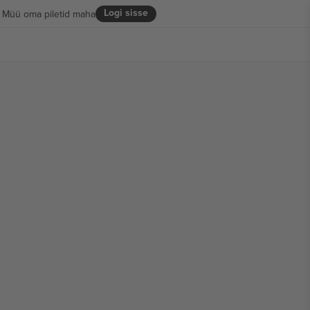
Logi sisse
Müü oma piletid maha