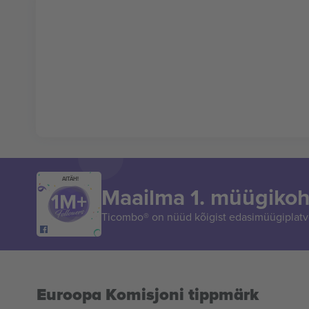
AITÄH!
Maailma 1. müügikoh
Ticombo® on nüüd kõigist edasimüügiplatvo
Euroopa Komisjoni tippmärk