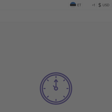
ET
+1
USD