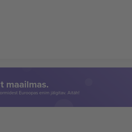
t maailmas.
rmidest Euroopas enim jälgitav. Aitäh!