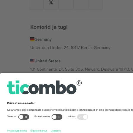
Kontorid ja tugi
Germany
Unter den Linden 24, 10117 Berlin, Germany
United States
131 Continental Dr, Suite 305, Newark, Delaware 19713, 
Bulgaria
Regus Sofia City West, bul Totleben 53-55, 1606 Sofia, B
Mexico
Av Chapultepec 360, Roma Norte, Cuauhtémoc, 06700
Platvormi pakkuja juriidiline isik võib varieeruda sõltu
Tingimused.
© 2026 Ticombo. Kõik õigused kaitstud.