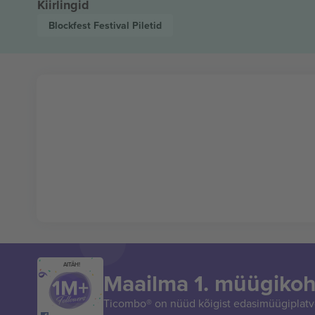
Kiirlingid
Blockfest Festival
Piletid
AITÄH!
Maailma 1. müügikoh
Ticombo® on nüüd kõigist edasimüügiplatvo