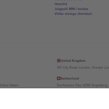
Hotellid
Jalgpalli MM-i keskus
Võtke meiega ühendust
United Kingdom
167 City Road, London, Greater L
Switzerland
United States
Dorfstrasse 52a, 6390 Engelberg, 
United Arab Emirates
ulgaria
UAE Dubai Silicon Oasis, DDP Buil