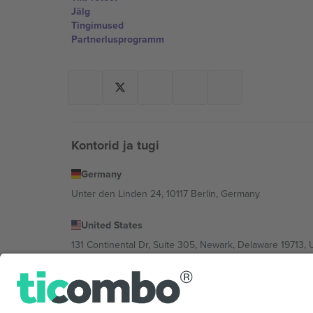
Jälg
Tingimused
Partnerlusprogramm
Kontorid ja tugi
Germany
Unter den Linden 24, 10117 Berlin, Germany
United States
131 Continental Dr, Suite 305, Newark, Delaware 19713, 
Bulgaria
Regus Sofia City West, bul Totleben 53-55, 1606 Sofia, B