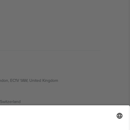
ondon, EC1V 1AW, United Kingdom
Switzerland
ding A1, Office 302, Dubai, United Arab Emirates