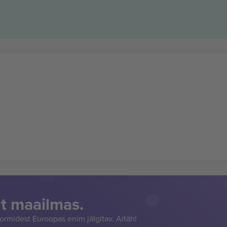
t maailmas.
rmidest Euroopas enim jälgitav. Aitäh!