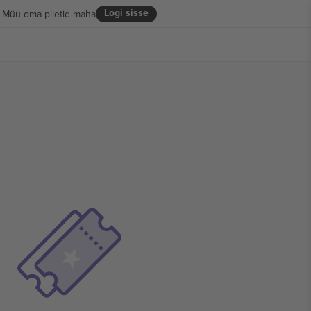
Logi sisse
Müü oma piletid maha