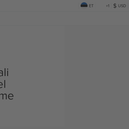
ET
+1
USD
li
el
ame