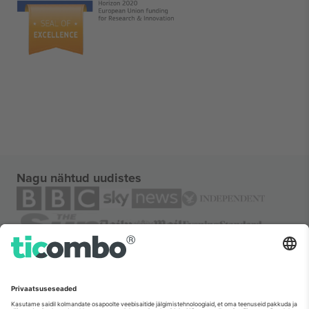
Nagu nähtud uudistes