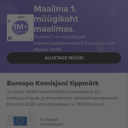
Maailma 1.
müügikoht
AITÄH!
maailmas.
Ticombo® on nüüd kõigist
edasimüügiplatvormidest Euroopas enim
jälgitav. Aitäh!
ALUSTAGE MÜÜKI
Euroopa Komisjoni tippmärk
Ticombo GmbH (emettevõte) tunnustatakse ELi
teadusuuringute ja innovatsiooni rahastamisprogrammis
Horisont 2020 oma ettepaneku nr 782393 alusel.