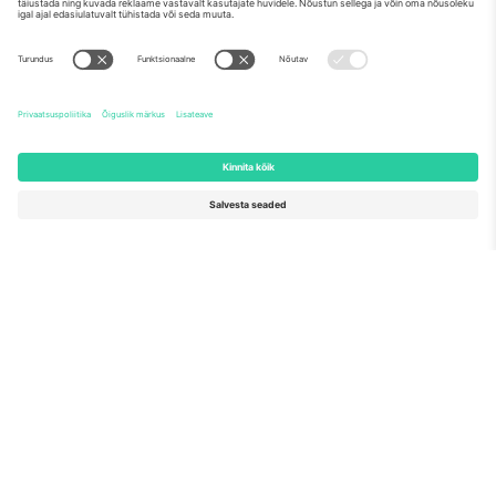
Meist
Ettevõtte teenused
Meeskond
KKK
TixProtect
Kuidas see töötab
Jälg
Hotellid
Tingimused
Jalgpalli MM-i keskus
Partnerlusprogramm
Võtke meiega ühendust
Kontorid ja tugi
Germany
United Kingdom
Unter den Linden 24, 10117
167 City Road, London, Greater
Berlin, Germany
London, EC1V 1AW, United