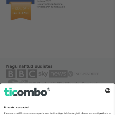
Nagu nähtud uudistes