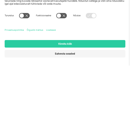
Meist
Ettevõtte teenused
Meeskond
KKK
TixProtect
Kuidas see töötab
Jälg
Hotellid
Tingimused
Jalgpalli MM-i keskus
Partnerlusprogramm
Võtke meiega ühendust
Kontorid ja tugi
Germany
United Kingdom
Unter den Linden 24, 10117
167 City Road, London, Greater
Berlin, Germany
London, EC1V 1AW, United