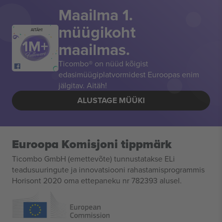
Maailma 1.
müügikoht
AITÄH!
maailmas.
Ticombo® on nüüd kõigist
edasimüügiplatvormidest Euroopas enim
jälgitav. Aitäh!
ALUSTAGE MÜÜKI
Euroopa Komisjoni tippmärk
Ticombo GmbH (emettevõte) tunnustatakse ELi
teadusuuringute ja innovatsiooni rahastamisprogrammis
Horisont 2020 oma ettepaneku nr 782393 alusel.