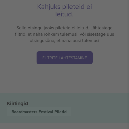
Kahjuks pileteid ei
leitud.
Selle otsingu jaoks pileteid ei leitud. Lähtestage
filtrid, et näha rohkem tulemusi, või sisestage uus
otsingusõna, et näha uusi tulemusi
FILTRITE LÄHTESTAMINE
Kiirlingid
Boardmasters Festival
Piletid