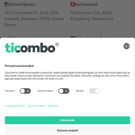
United States
Switzerland
131 Continental Dr, Suite 305,
Dorfstrasse 52a, 6390
Newark, Delaware 19713, United
Engelberg, Switzerland
States
Bulgaria
United Arab Emirates
Regus Sofia City West, bul
UAE Dubai Silicon Oasis, DDP
Totleben 53-55, 1606 Sofia,
Building A1, Office 302, Dubai,
Bulgaria
United Arab Emirates
Mexico
Av Chapultepec 360, Roma
Norte, Cuauhtémoc, 06700
Ciudad de México, CDMX,
Mexico
Platvormi pakkuja juriidiline isik võib varieeruda sõltuvalt asukohast,
sündmusest ja/või domeenist. Detailide jaoks vaata konkreetse
sündmuse lehte, impressumit ja tingimusi.,
Jälg
ja
Tingimused.
©
2026 Ticombo. Kõik õigused kaitstud.