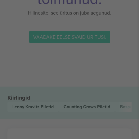
Hilinesite, see üritus on juba aegunud.
VAADAKE EELSEISVAID ÜRITUSI.
Kiirlingid
Lenny Kravitz
Piletid
Counting Crows
Piletid
Bospop F