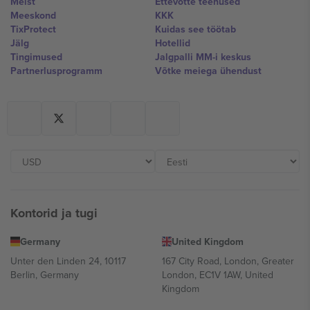
Meist
Ettevõtte teenused
Meeskond
KKK
TixProtect
Kuidas see töötab
Jälg
Hotellid
Tingimused
Jalgpalli MM-i keskus
Partnerlusprogramm
Võtke meiega ühendust
Kontorid ja tugi
Germany
United Kingdom
Unter den Linden 24, 10117
167 City Road, London, Greater
Berlin, Germany
London, EC1V 1AW, United
Kingdom