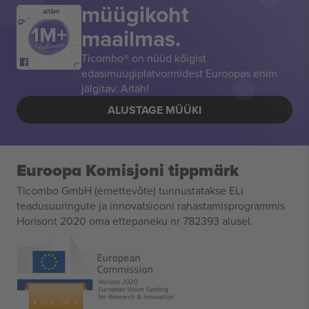
müügikoht
AITÄH!
maailmas.
Ticombo® on nüüd kõigist
edasimüügiplatvormidest Euroopas enim
jälgitav. Aitäh!
ALUSTAGE MÜÜKI
Euroopa Komisjoni tippmärk
Ticombo GmbH (emettevõte) tunnustatakse ELi
teadusuuringute ja innovatsiooni rahastamisprogrammis
Horisont 2020 oma ettepaneku nr 782393 alusel.