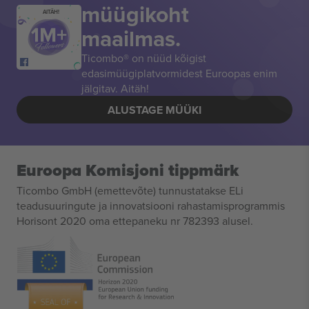
müügikoht
AITÄH!
maailmas.
Ticombo® on nüüd kõigist
edasimüügiplatvormidest Euroopas enim
jälgitav. Aitäh!
ALUSTAGE MÜÜKI
Euroopa Komisjoni tippmärk
Ticombo GmbH (emettevõte) tunnustatakse ELi
teadusuuringute ja innovatsiooni rahastamisprogrammis
Horisont 2020 oma ettepaneku nr 782393 alusel.