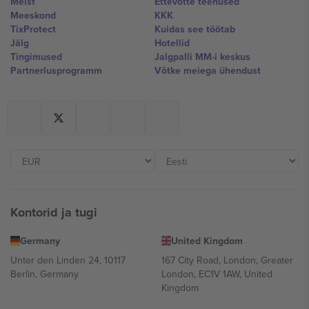
Meist
Ettevõtte teenused
Meeskond
KKK
TixProtect
Kuidas see töötab
Jälg
Hotellid
Tingimused
Jalgpalli MM-i keskus
Partnerlusprogramm
Võtke meiega ühendust
Kontorid ja tugi
Germany
United Kingdom
Unter den Linden 24, 10117
167 City Road, London, Greater
Berlin, Germany
London, EC1V 1AW, United
Kingdom