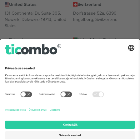
United States
Switzerland
131 Continental Dr, Suite 305,
Dorfstrasse 52a, 6390
Newark, Delaware 19713, United
Engelberg, Switzerland
States
Bulgaria
United Arab Emirates
Regus Sofia City West, bul
UAE Dubai Silicon Oasis, DDP
Totleben 53-55, 1606 Sofia,
Building A1, Office 302, Dubai,
Bulgaria
United Arab Emirates
Mexico
Av Chapultepec 360, Roma
Norte, Cuauhtémoc, 06700
Ciudad de México, CDMX,
Mexico
Platvormi pakkuja juriidiline isik võib varieeruda sõltuvalt asukohast,
sündmusest ja/või domeenist. Detailide jaoks vaata konkreetse
sündmuse lehte, impressumit ja tingimusi.,
Jälg
ja
Tingimused.
©
2026 Ticombo. Kõik õigused kaitstud.