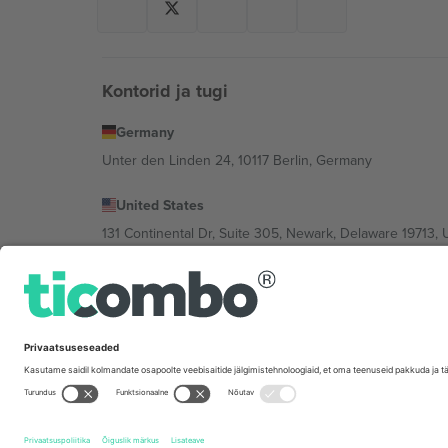
Kontorid ja tugi
Germany
Unter den Linden 24, 10117 Berlin, Germany
United States
131 Continental Dr, Suite 305, Newark, Delaware 19713, 
Bulgaria
Regus Sofia City West, bul Totleben 53-55, 1606 Sofia, B
Mexico
Av Chapultepec 360, Roma Norte, Cuauhtémoc, 06700
Platvormi pakkuja juriidiline isik võib varieeruda sõltu
Tingimused.
© 2026 Ticombo. Kõik õigused kaitstud.