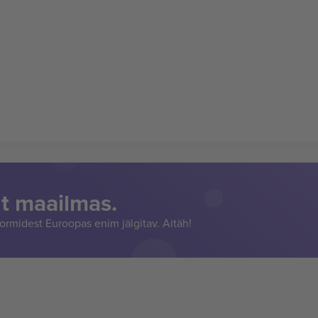
t maailmas.
rmidest Euroopas enim jälgitav. Aitäh!