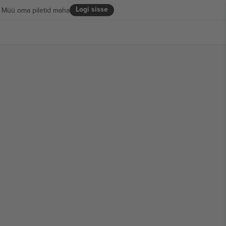
Logi sisse
Müü oma piletid maha