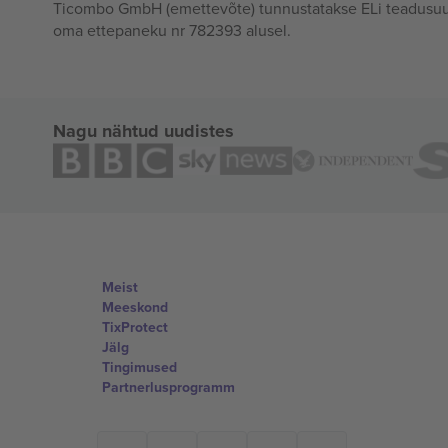
Ticombo GmbH (emettevõte) tunnustatakse ELi teadusuur
oma ettepaneku nr 782393 alusel.
Nagu nähtud uudistes
Meist
Meeskond
TixProtect
Jälg
Tingimused
Partnerlusprogramm