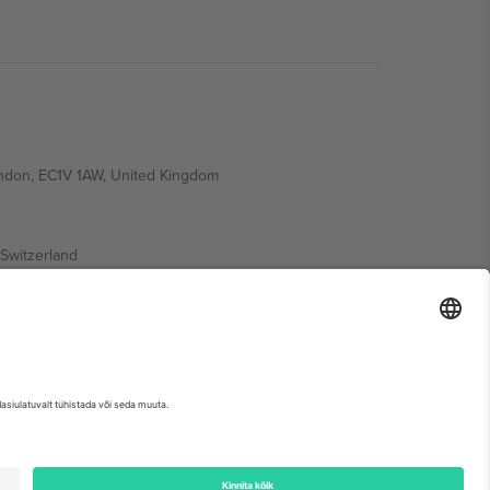
ondon, EC1V 1AW, United Kingdom
Switzerland
ding A1, Office 302, Dubai, United Arab Emirates
etse sündmuse lehte, impressumit ja tingimusi.,
Jälg
ja