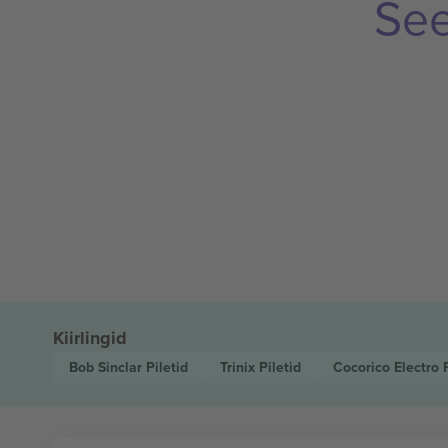
See
Kiirlingid
Bob Sinclar
Piletid
Trinix
Piletid
Cocorico Electro