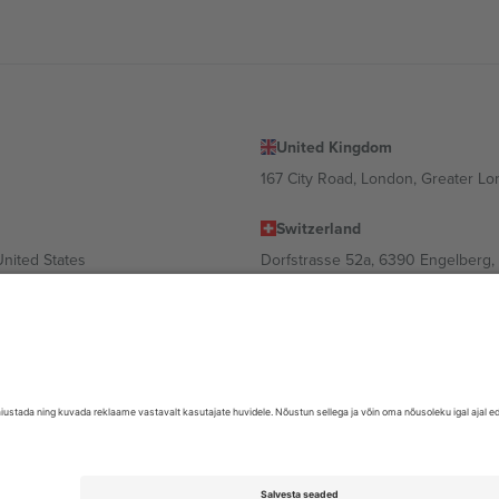
United Kingdom
167 City Road, London, Greater L
Switzerland
United States
Dorfstrasse 52a, 6390 Engelberg, 
United Arab Emirates
ulgaria
UAE Dubai Silicon Oasis, DDP Buil
 Ciudad de México, CDMX, Mexico
valt asukohast, sündmusest ja/või domeenist. Detailide jaoks vaata konkre