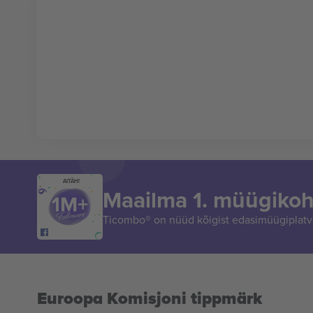
AITÄH!
Maailma 1. müügikoh
Ticombo® on nüüd kõigist edasimüügiplatvo
Euroopa Komisjoni tippmärk