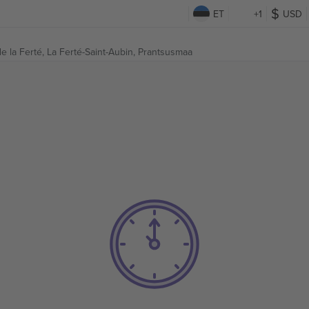
ET
+1
USD
e la Ferté,
La Ferté-Saint-Aubin, Prantsusmaa