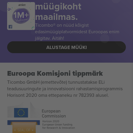
müügikoht
AITÄH!
maailmas.
Ticombo® on nüüd kõigist
edasimüügiplatvormidest Euroopas enim
jälgitav. Aitäh!
ALUSTAGE MÜÜKI
Euroopa Komisjoni tippmärk
Ticombo GmbH (emettevõte) tunnustatakse ELi
teadusuuringute ja innovatsiooni rahastamisprogrammis
Horisont 2020 oma ettepaneku nr 782393 alusel.