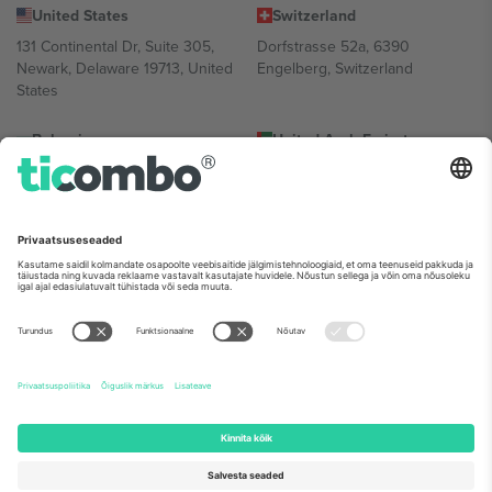
United States
Switzerland
131 Continental Dr, Suite 305,
Dorfstrasse 52a, 6390
Newark, Delaware 19713, United
Engelberg, Switzerland
States
Bulgaria
United Arab Emirates
Regus Sofia City West, bul
UAE Dubai Silicon Oasis, DDP
Totleben 53-55, 1606 Sofia,
Building A1, Office 302, Dubai,
Bulgaria
United Arab Emirates
Mexico
Av Chapultepec 360, Roma
Norte, Cuauhtémoc, 06700
Ciudad de México, CDMX,
Mexico
Platvormi pakkuja juriidiline isik võib varieeruda sõltuvalt asukohast,
sündmusest ja/või domeenist. Detailide jaoks vaata konkreetse
sündmuse lehte, impressumit ja tingimusi.,
Jälg
ja
Tingimused.
©
2026 Ticombo. Kõik õigused kaitstud.