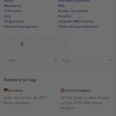
Meist
Ettevõtte teenused
Meeskond
KKK
TixProtect
Kuidas see töötab
Jälg
Hotellid
Tingimused
Jalgpalli MM-i keskus
Partnerlusprogramm
Võtke meiega ühendust
Kontorid ja tugi
Germany
United Kingdom
Unter den Linden 24, 10117
167 City Road, London, Greater
Berlin, Germany
London, EC1V 1AW, United
Kingdom