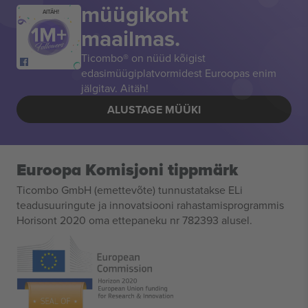
müügikoht
AITÄH!
maailmas.
Ticombo® on nüüd kõigist
edasimüügiplatvormidest Euroopas enim
jälgitav. Aitäh!
ALUSTAGE MÜÜKI
Euroopa Komisjoni tippmärk
Ticombo GmbH (emettevõte) tunnustatakse ELi
teadusuuringute ja innovatsiooni rahastamisprogrammis
Horisont 2020 oma ettepaneku nr 782393 alusel.