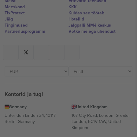
Meist
Ettevõtte teenused
Meeskond
KKK
TixProtect
Kuidas see töötab
Jälg
Hotellid
Tingimused
Jalgpalli MM-i keskus
Partnerlusprogramm
Võtke meiega ühendust
Kontorid ja tugi
Germany
United Kingdom
Unter den Linden 24, 10117
167 City Road, London, Greater
Berlin, Germany
London, EC1V 1AW, United
Kingdom