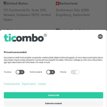
United States
Switzerland
131 Continental Dr, Suite 305,
Dorfstrasse 52a, 6390
Newark, Delaware 19713, United
Engelberg, Switzerland
States
Bulgaria
United Arab Emirates
Regus Sofia City West, bul
UAE Dubai Silicon Oasis, DDP
Totleben 53-55, 1606 Sofia,
Building A1, Office 302, Dubai,
Bulgaria
United Arab Emirates
Mexico
Av Chapultepec 360, Roma
Norte, Cuauhtémoc, 06700
Ciudad de México, CDMX,
Mexico
Platvormi pakkuja juriidiline isik võib varieeruda sõltuvalt asukohast,
sündmusest ja/või domeenist. Detailide jaoks vaata konkreetse
sündmuse lehte, impressumit ja tingimusi.,
Jälg
ja
Tingimused.
©
2026 Ticombo. Kõik õigused kaitstud.