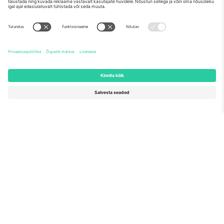
Meist
Ettevõtte teenused
Meeskond
KKK
TixProtect
Kuidas see töötab
Jälg
Hotellid
Tingimused
Jalgpalli MM-i keskus
Partnerlusprogramm
Võtke meiega ühendust
Kontorid ja tugi
Germany
United Kingdom
Unter den Linden 24, 10117
167 City Road, London, Greater
Berlin, Germany
London, EC1V 1AW, United