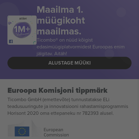
Maailma 1.
müügikoht
AITÄH!
maailmas.
Ticombo® on nüüd kõigist
edasimüügiplatvormidest Euroopas enim
jälgitav. Aitäh!
ALUSTAGE MÜÜKI
Euroopa Komisjoni tippmärk
Ticombo GmbH (emettevõte) tunnustatakse ELi
teadusuuringute ja innovatsiooni rahastamisprogrammis
Horisont 2020 oma ettepaneku nr 782393 alusel.