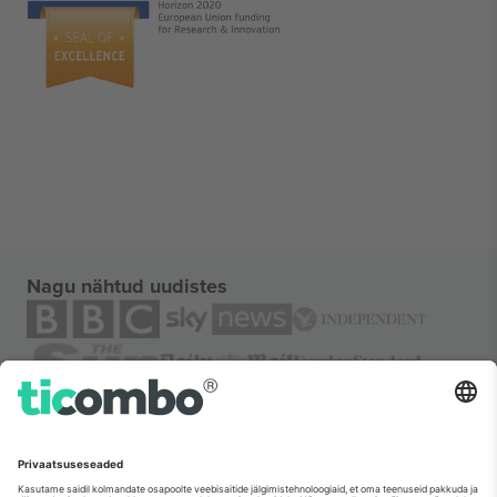
Nagu nähtud uudistes