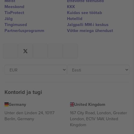
Meist
Ettevõtte teenused
Meeskond
KKK
TixProtect
Kuidas see töötab
Jälg
Hotellid
Tingimused
Jalgpalli MM-i keskus
Partnerlusprogramm
Võtke meiega ühendust
Kontorid ja tugi
Germany
United Kingdom
Unter den Linden 24, 10117
167 City Road, London, Greater
Berlin, Germany
London, EC1V 1AW, United
Kingdom