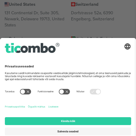
United States
Switzerland
131 Continental Dr, Suite 305,
Dorfstrasse 52a, 6390
Newark, Delaware 19713, United
Engelberg, Switzerland
States
Bulgaria
United Arab Emirates
Regus Sofia City West, bul
UAE Dubai Silicon Oasis, DDP
Totleben 53-55, 1606 Sofia,
Building A1, Office 302, Dubai,
Bulgaria
United Arab Emirates
Mexico
Av Chapultepec 360, Roma
Norte, Cuauhtémoc, 06700
Ciudad de México, CDMX,
Mexico
Platvormi pakkuja juriidiline isik võib varieeruda sõltuvalt asukohast,
sündmusest ja/või domeenist. Detailide jaoks vaata konkreetse
sündmuse lehte, impressumit ja tingimusi.,
Jälg
ja
Tingimused.
©
2026 Ticombo. Kõik õigused kaitstud.