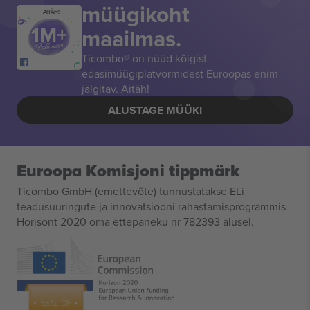
müügikoht
AITÄH!
maailmas.
Ticombo® on nüüd kõigist
edasimüügiplatvormidest Euroopas enim
jälgitav. Aitäh!
ALUSTAGE MÜÜKI
Euroopa Komisjoni tippmärk
Ticombo GmbH (emettevõte) tunnustatakse ELi
teadusuuringute ja innovatsiooni rahastamisprogrammis
Horisont 2020 oma ettepaneku nr 782393 alusel.