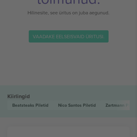
Hilinesite, see üritus on juba aegunud.
VAADAKE EELSEISVAID ÜRITUSI.
Kiirlingid
Beatsteaks
Piletid
Nico Santos
Piletid
Zartmann
Pileti