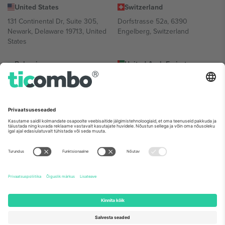
United States
Switzerland
131 Continental Dr, Suite 305,
Dorfstrasse 52a, 6390
Newark, Delaware 19713, United
Engelberg, Switzerland
States
Bulgaria
United Arab Emirates
Regus Sofia City West, bul
UAE Dubai Silicon Oasis, DDP
Totleben 53-55, 1606 Sofia,
Building A1, Office 302, Dubai,
Bulgaria
United Arab Emirates
Mexico
Av Chapultepec 360, Roma
Norte, Cuauhtémoc, 06700
Ciudad de México, CDMX,
Mexico
Platvormi pakkuja juriidiline isik võib varieeruda sõltuvalt asukohast,
sündmusest ja/või domeenist. Detailide jaoks vaata konkreetse
sündmuse lehte, impressumit ja tingimusi.,
Jälg
ja
Tingimused.
©
2026 Ticombo. Kõik õigused kaitstud.