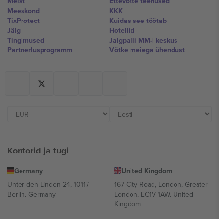
Meist
Ettevõtte teenused
Meeskond
KKK
TixProtect
Kuidas see töötab
Jälg
Hotellid
Tingimused
Jalgpalli MM-i keskus
Partnerlusprogramm
Võtke meiega ühendust
Kontorid ja tugi
Germany
United Kingdom
Unter den Linden 24, 10117
167 City Road, London, Greater
Berlin, Germany
London, EC1V 1AW, United
Kingdom