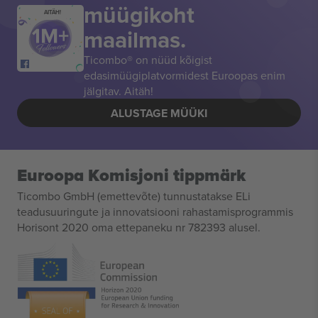
müügikoht
AITÄH!
maailmas.
Ticombo® on nüüd kõigist
edasimüügiplatvormidest Euroopas enim
jälgitav. Aitäh!
ALUSTAGE MÜÜKI
Euroopa Komisjoni tippmärk
Ticombo GmbH (emettevõte) tunnustatakse ELi
teadusuuringute ja innovatsiooni rahastamisprogrammis
Horisont 2020 oma ettepaneku nr 782393 alusel.