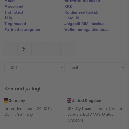
Meist
Ettevõtte teenused
Meeskond
KKK
TixProtect
Kuidas see töötab
Jälg
Hotellid
Tingimused
Jalgpalli MM-i keskus
Partnerlusprogramm
Võtke meiega ühendust
Kontorid ja tugi
Germany
United Kingdom
Unter den Linden 24, 10117
167 City Road, London, Greater
Berlin, Germany
London, EC1V 1AW, United
Kingdom