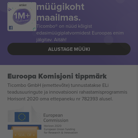
müügikoht
AITÄH!
maailmas.
Ticombo® on nüüd kõigist
edasimüügiplatvormidest Euroopas enim
jälgitav. Aitäh!
ALUSTAGE MÜÜKI
Euroopa Komisjoni tippmärk
Ticombo GmbH (emettevõte) tunnustatakse ELi
teadusuuringute ja innovatsiooni rahastamisprogrammis
Horisont 2020 oma ettepaneku nr 782393 alusel.