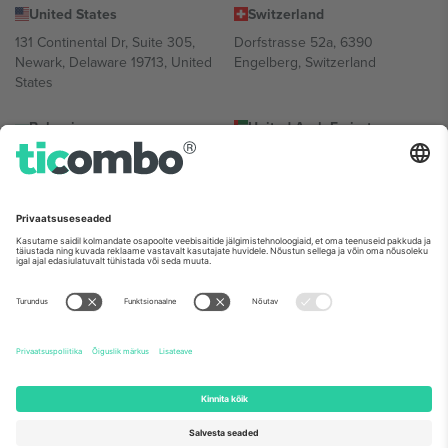
United States
Switzerland
131 Continental Dr, Suite 305,
Dorfstrasse 52a, 6390
Newark, Delaware 19713, United
Engelberg, Switzerland
States
Bulgaria
United Arab Emirates
Regus Sofia City West, bul
UAE Dubai Silicon Oasis, DDP
Totleben 53-55, 1606 Sofia,
Building A1, Office 302, Dubai,
Bulgaria
United Arab Emirates
Mexico
Av Chapultepec 360, Roma
Norte, Cuauhtémoc, 06700
Ciudad de México, CDMX,
Mexico
Platvormi pakkuja juriidiline isik võib varieeruda sõltuvalt asukohast,
sündmusest ja/või domeenist. Detailide jaoks vaata konkreetse
sündmuse lehte, impressumit ja tingimusi.,
Jälg
ja
Tingimused.
©
2026 Ticombo. Kõik õigused kaitstud.