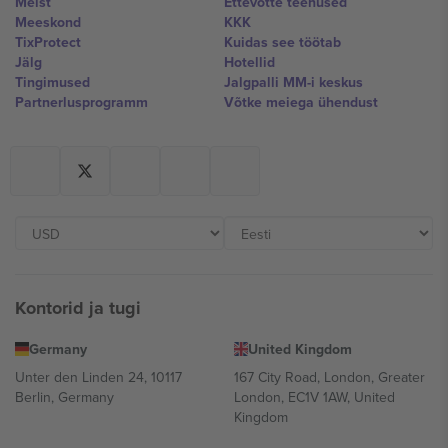
Meist
Ettevõtte teenused
Meeskond
KKK
TixProtect
Kuidas see töötab
Jälg
Hotellid
Tingimused
Jalgpalli MM-i keskus
Partnerlusprogramm
Võtke meiega ühendust
Kontorid ja tugi
Germany
United Kingdom
Unter den Linden 24, 10117
167 City Road, London, Greater
Berlin, Germany
London, EC1V 1AW, United
Kingdom