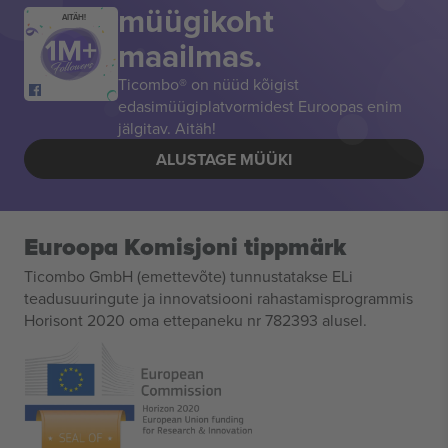
müügikoht
AITÄH!
maailmas.
Ticombo® on nüüd kõigist
edasimüügiplatvormidest Euroopas enim
jälgitav. Aitäh!
ALUSTAGE MÜÜKI
Euroopa Komisjoni tippmärk
Ticombo GmbH (emettevõte) tunnustatakse ELi
teadusuuringute ja innovatsiooni rahastamisprogrammis
Horisont 2020 oma ettepaneku nr 782393 alusel.