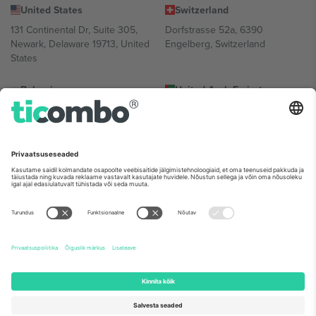
United States
Switzerland
131 Continental Dr, Suite 305,
Dorfstrasse 52a, 6390
Newark, Delaware 19713, United
Engelberg, Switzerland
States
Bulgaria
United Arab Emirates
Regus Sofia City West, bul
UAE Dubai Silicon Oasis, DDP
Totleben 53-55, 1606 Sofia,
Building A1, Office 302, Dubai,
Bulgaria
United Arab Emirates
Mexico
Av Chapultepec 360, Roma
Norte, Cuauhtémoc, 06700
Ciudad de México, CDMX,
Mexico
Platvormi pakkuja juriidiline isik võib varieeruda sõltuvalt asukohast,
sündmusest ja/või domeenist. Detailide jaoks vaata konkreetse
sündmuse lehte, impressumit ja tingimusi.,
Jälg
ja
Tingimused.
©
2026 Ticombo. Kõik õigused kaitstud.