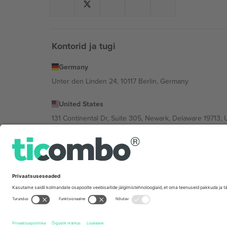
Kontorid ja tugi
Germany
Unter den Linden 24, 10117 Berlin, Germany
United States
131 Continental Dr, Suite 305, Newark, Delaware 19713, 
Bulgaria
Regus Sofia City West, bul Totleben 53-55, 1606 Sofia, B
Mexico
Av Chapultepec 360, Roma Norte, Cuauhtémoc, 06700
Platvormi pakkuja juriidiline isik võib varieeruda sõltu
Tingimused.
© 2026 Ticombo. Kõik õigused kaitstud.