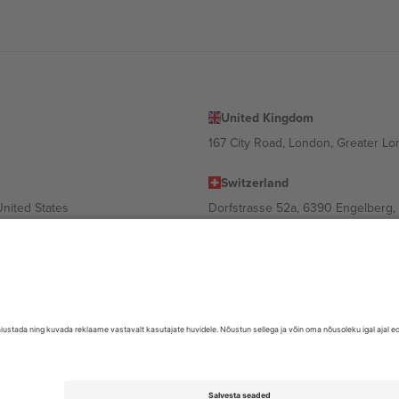
United Kingdom
167 City Road, London, Greater L
Switzerland
United States
Dorfstrasse 52a, 6390 Engelberg, 
United Arab Emirates
ulgaria
UAE Dubai Silicon Oasis, DDP Buil
 Ciudad de México, CDMX, Mexico
valt asukohast, sündmusest ja/või domeenist. Detailide jaoks vaata konkre