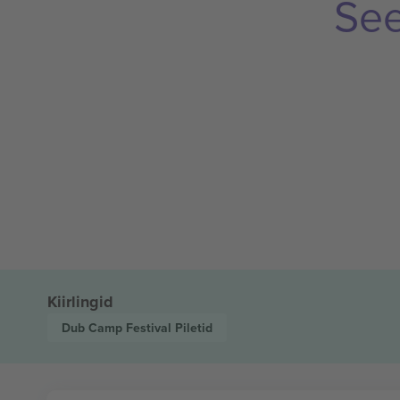
See
Kiirlingid
Dub Camp Festival
Piletid