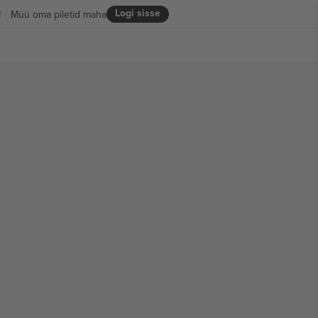
Logi sisse
R
Müü oma piletid maha