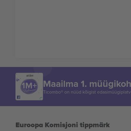
AITÄH!
Maailma 1. müügikoh
Ticombo® on nüüd kõigist edasimüügiplatvo
Euroopa Komisjoni tippmärk