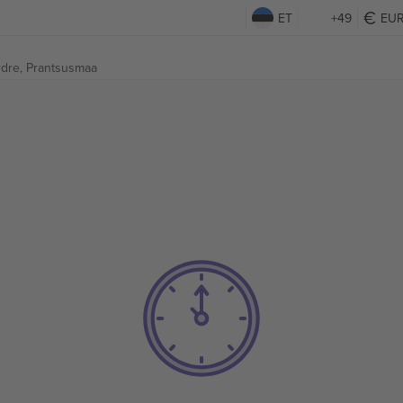
ET
+49
EU
rdre, Prantsusmaa