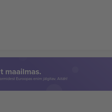
t maailmas.
rmidest Euroopas enim jälgitav. Aitäh!