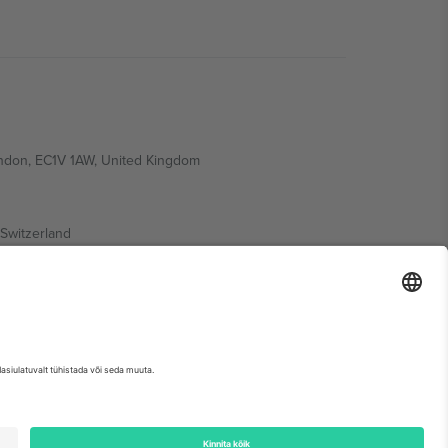
ondon, EC1V 1AW, United Kingdom
Switzerland
ding A1, Office 302, Dubai, United Arab Emirates
etse sündmuse lehte, impressumit ja tingimusi.,
Jälg
ja