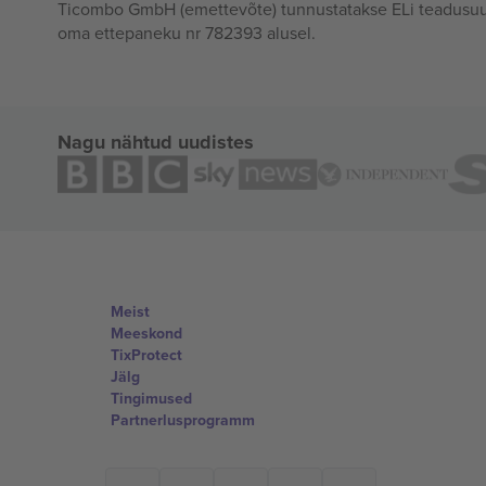
Ticombo GmbH (emettevõte) tunnustatakse ELi teadusuur
oma ettepaneku nr 782393 alusel.
Nagu nähtud uudistes
Meist
Meeskond
TixProtect
Jälg
Tingimused
Partnerlusprogramm