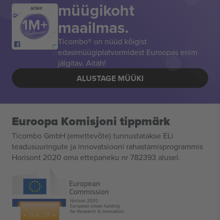
müügikoht
AITÄH!
maailmas.
Ticombo® on nüüd kõigist
edasimüügiplatvormidest Euroopas enim
jälgitav. Aitäh!
ALUSTAGE MÜÜKI
Euroopa Komisjoni tippmärk
Ticombo GmbH (emettevõte) tunnustatakse ELi
teadusuuringute ja innovatsiooni rahastamisprogrammis
Horisont 2020 oma ettepaneku nr 782393 alusel.