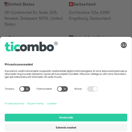
United States
Switzerland
131 Continental Dr, Suite 305,
Dorfstrasse 52a, 6390
Newark, Delaware 19713, United
Engelberg, Switzerland
States
Bulgaria
United Arab Emirates
Regus Sofia City West, bul
UAE Dubai Silicon Oasis, DDP
Totleben 53-55, 1606 Sofia,
Building A1, Office 302, Dubai,
Bulgaria
United Arab Emirates
Mexico
Av Chapultepec 360, Roma
Norte, Cuauhtémoc, 06700
Ciudad de México, CDMX,
Mexico
Platvormi pakkuja juriidiline isik võib varieeruda sõltuvalt asukohast,
sündmusest ja/või domeenist. Detailide jaoks vaata konkreetse
sündmuse lehte, impressumit ja tingimusi.,
Jälg
ja
Tingimused.
©
2026 Ticombo. Kõik õigused kaitstud.