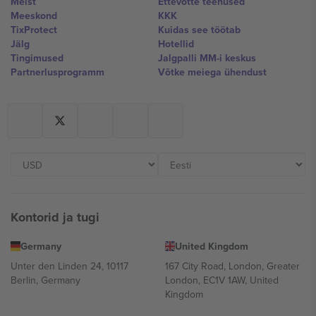
Meist
Ettevõtte teenused
Meeskond
KKK
TixProtect
Kuidas see töötab
Jälg
Hotellid
Tingimused
Jalgpalli MM-i keskus
Partnerlusprogramm
Võtke meiega ühendust
Kontorid ja tugi
Germany
United Kingdom
Unter den Linden 24, 10117
167 City Road, London, Greater
Berlin, Germany
London, EC1V 1AW, United
Kingdom