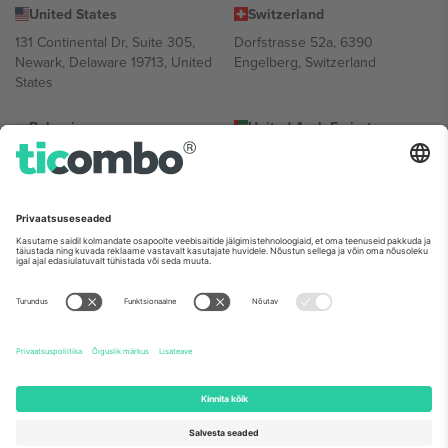
United States
Switzerland
131 Continental Dr, Suite 305,
Dorfstrasse 52a, 6390
Newark, Delaware 19713, United
Engelberg, Switzerland
States
Bulgaria
United Arab Emirates
Regus Sofia City West, bul
UAE Dubai Silicon Oasis, DDP
Totleben 53-55, 1606 Sofia,
Building A1, Office 302, Dubai,
Bulgaria
United Arab Emirates
Mexico
Av Chapultepec 360, Roma
Norte, Cuauhtémoc, 06700
Ciudad de México, CDMX,
Mexico
Platvormi pakkuja juriidiline isik võib varieeruda sõltuvalt asukohast,
sündmusest ja/või domeenist. Detailide jaoks vaata konkreetse
sündmuse lehte, impressumit ja tingimusi.,
Jälg
ja
Tingimused.
©
2026 Ticombo. Kõik õigused kaitstud.