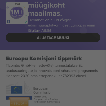
müügikoht
AITÄH!
maailmas.
Ticombo® on nüüd kõigist
edasimüügiplatvormidest Euroopas enim
jälgitav. Aitäh!
ALUSTAGE MÜÜKI
Euroopa Komisjoni tippmärk
Ticombo GmbH (emettevõte) tunnustatakse ELi
teadusuuringute ja innovatsiooni rahastamisprogrammis
Horisont 2020 oma ettepaneku nr 782393 alusel.