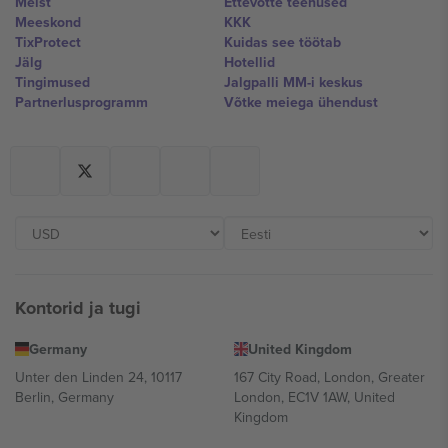
Meist
Ettevõtte teenused
Meeskond
KKK
TixProtect
Kuidas see töötab
Jälg
Hotellid
Tingimused
Jalgpalli MM-i keskus
Partnerlusprogramm
Võtke meiega ühendust
Kontorid ja tugi
Germany
United Kingdom
Unter den Linden 24, 10117
167 City Road, London, Greater
Berlin, Germany
London, EC1V 1AW, United
Kingdom