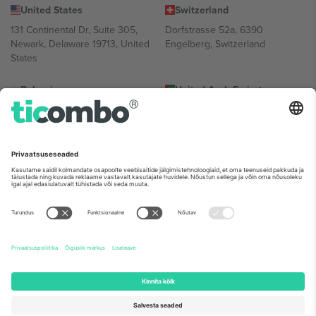
United States
Switzerland
131 Continental Dr, Suite 305,
Dorfstrasse 52a, 6390
Newark, Delaware 19713, United
Engelberg, Switzerland
States
Bulgaria
United Arab Emirates
Regus Sofia City West, bul
UAE Dubai Silicon Oasis, DDP
Totleben 53-55, 1606 Sofia,
Building A1, Office 302, Dubai,
Bulgaria
United Arab Emirates
Mexico
Av Chapultepec 360, Roma
Norte, Cuauhtémoc, 06700
Ciudad de México, CDMX,
Mexico
Platvormi pakkuja juriidiline isik võib varieeruda sõltuvalt asukohast,
sündmusest ja/või domeenist. Detailide jaoks vaata konkreetse
sündmuse lehte, impressumit ja tingimusi.,
Jälg
ja
Tingimused.
©
2026 Ticombo. Kõik õigused kaitstud.