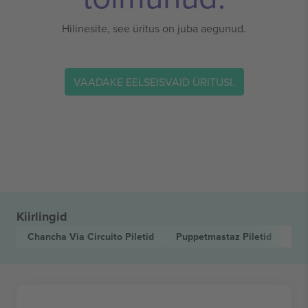
Hilinesite, see üritus on juba aegunud.
VAADAKE EELSEISVAID ÜRITUSI.
Kiirlingid
Chancha Via Circuito
Piletid
Puppetmastaz
Piletid
Ni