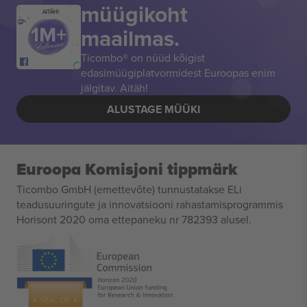
müügikoht
AITÄH!
maailmas.
Ticombo® on nüüd kõigist
edasimüügiplatvormidest Euroopas enim
jälgitav. Aitäh!
ALUSTAGE MÜÜKI
Euroopa Komisjoni tippmärk
Ticombo GmbH (emettevõte) tunnustatakse ELi
teadusuuringute ja innovatsiooni rahastamisprogrammis
Horisont 2020 oma ettepaneku nr 782393 alusel.