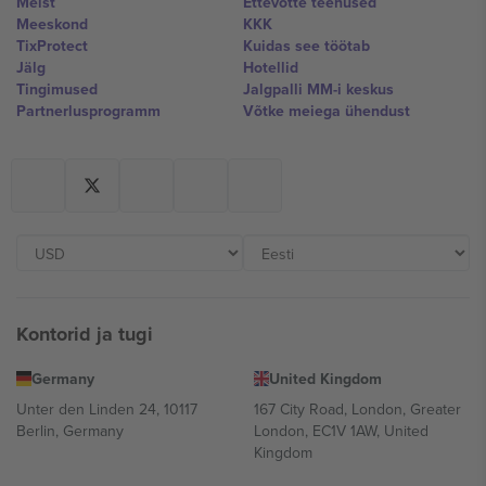
Meist
Ettevõtte teenused
Meeskond
KKK
TixProtect
Kuidas see töötab
Jälg
Hotellid
Tingimused
Jalgpalli MM-i keskus
Partnerlusprogramm
Võtke meiega ühendust
Kontorid ja tugi
Germany
United Kingdom
Unter den Linden 24, 10117
167 City Road, London, Greater
Berlin, Germany
London, EC1V 1AW, United
Kingdom