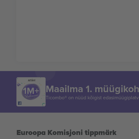
AITÄH!
Maailma 1. müügikoh
Ticombo® on nüüd kõigist edasimüügiplatvo
Euroopa Komisjoni tippmärk