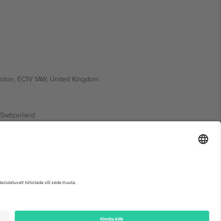
ondon, EC1V 1AW, United Kingdom
Switzerland
ding A1, Office 302, Dubai, United Arab Emirates
etse sündmuse lehte, impressumit ja tingimusi.,
Jälg
ja