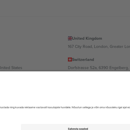
United Kingdom
167 City Road, London, Greater L
Switzerland
United States
Dorfstrasse 52a, 6390 Engelberg, 
United Arab Emirates
ulgaria
UAE Dubai Silicon Oasis, DDP Buil
 Ciudad de México, CDMX, Mexico
valt asukohast, sündmusest ja/või domeenist. Detailide jaoks vaata konkre