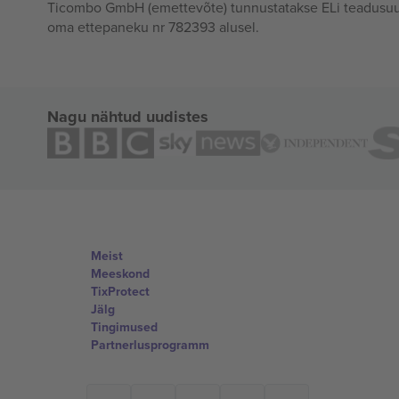
Ticombo GmbH (emettevõte) tunnustatakse ELi teadusuur
oma ettepaneku nr 782393 alusel.
Nagu nähtud uudistes
Meist
Meeskond
TixProtect
Jälg
Tingimused
Partnerlusprogramm