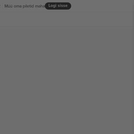
Logi sisse
R
Müü oma piletid maha