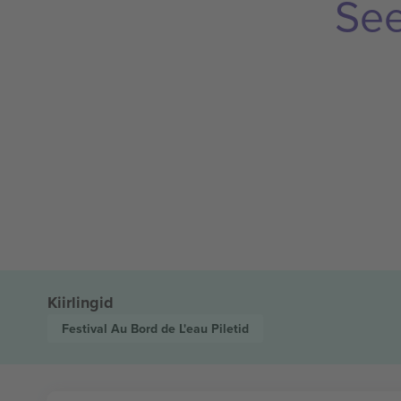
See
Kiirlingid
Festival Au Bord de L'eau
Piletid