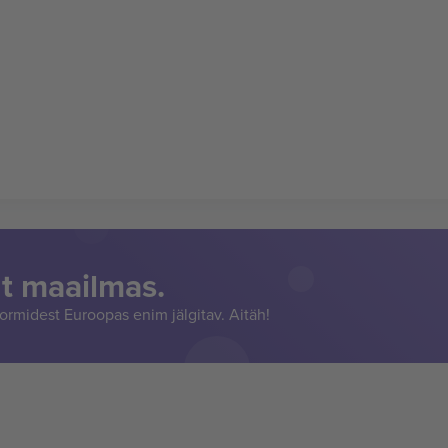
t maailmas.
rmidest Euroopas enim jälgitav. Aitäh!