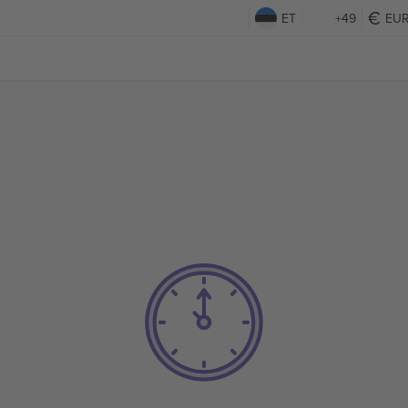
ET
+49
EU