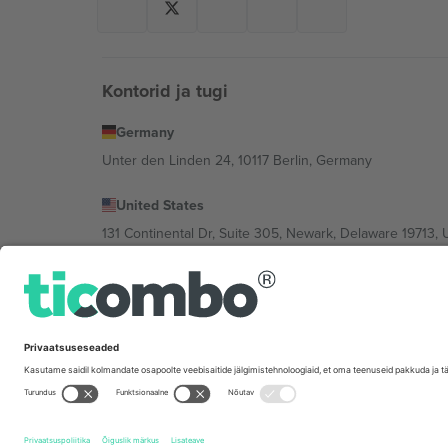
Kontorid ja tugi
Germany
Unter den Linden 24, 10117 Berlin, Germany
United States
131 Continental Dr, Suite 305, Newark, Delaware 19713, 
Bulgaria
Regus Sofia City West, bul Totleben 53-55, 1606 Sofia, B
Mexico
Av Chapultepec 360, Roma Norte, Cuauhtémoc, 06700
Platvormi pakkuja juriidiline isik võib varieeruda sõltu
Tingimused.
© 2026 Ticombo. Kõik õigused kaitstud.