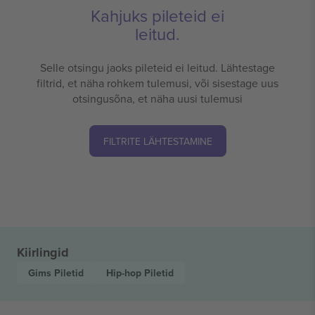
Kahjuks pileteid ei
leitud.
Selle otsingu jaoks pileteid ei leitud. Lähtestage
filtrid, et näha rohkem tulemusi, või sisestage uus
otsingusõna, et näha uusi tulemusi
FILTRITE LÄHTESTAMINE
Kiirlingid
Gims
Piletid
Hip-hop
Piletid