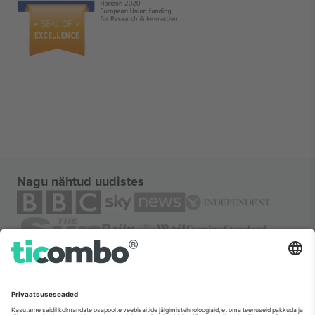
Nagu nähtud uudistes