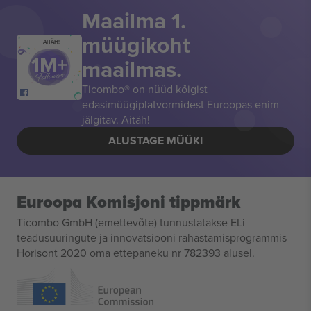
Maailma 1.
müügikoht
AITÄH!
maailmas.
Ticombo® on nüüd kõigist
edasimüügiplatvormidest Euroopas enim
jälgitav. Aitäh!
ALUSTAGE MÜÜKI
Euroopa Komisjoni tippmärk
Ticombo GmbH (emettevõte) tunnustatakse ELi
teadusuuringute ja innovatsiooni rahastamisprogrammis
Horisont 2020 oma ettepaneku nr 782393 alusel.