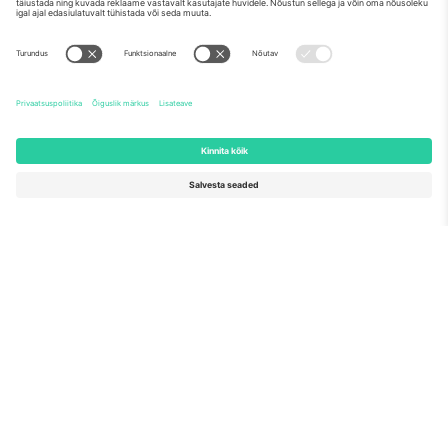
Meist
Ettevõtte teenused
Meeskond
KKK
TixProtect
Kuidas see töötab
Jälg
Hotellid
Tingimused
Jalgpalli MM-i keskus
Partnerlusprogramm
Võtke meiega ühendust
Kontorid ja tugi
Germany
United Kingdom
Unter den Linden 24, 10117
167 City Road, London, Greater
Berlin, Germany
London, EC1V 1AW, United