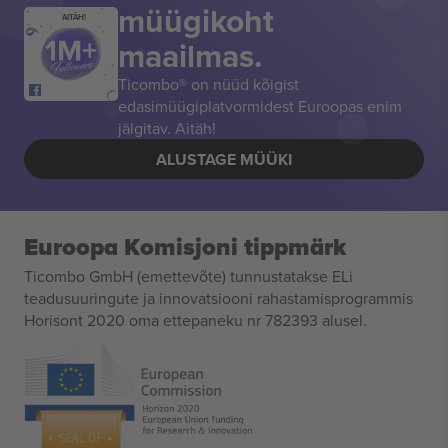
müügikoht
AITÄH!
maailmas.
Ticombo® on nüüd kõigist
edasimüügiplatvormidest Euroopas enim
jälgitav. Aitäh!
ALUSTAGE MÜÜKI
Euroopa Komisjoni tippmärk
Ticombo GmbH (emettevõte) tunnustatakse ELi
teadusuuringute ja innovatsiooni rahastamisprogrammis
Horisont 2020 oma ettepaneku nr 782393 alusel.