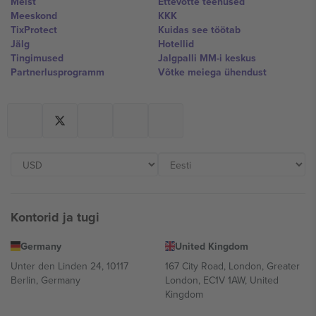
Meist
Ettevõtte teenused
Meeskond
KKK
TixProtect
Kuidas see töötab
Jälg
Hotellid
Tingimused
Jalgpalli MM-i keskus
Partnerlusprogramm
Võtke meiega ühendust
Kontorid ja tugi
Germany
United Kingdom
Unter den Linden 24, 10117
167 City Road, London, Greater
Berlin, Germany
London, EC1V 1AW, United
Kingdom