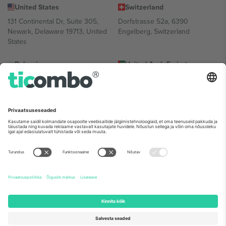
United States
Switzerland
131 Continental Dr, Suite 305,
Dorfstrasse 52a, 6390
Newark, Delaware 19713, United
Engelberg, Switzerland
States
Bulgaria
United Arab Emirates
Regus Sofia City West, bul
UAE Dubai Silicon Oasis, DDP
Totleben 53-55, 1606 Sofia,
Building A1, Office 302, Dubai,
Bulgaria
United Arab Emirates
Mexico
Av Chapultepec 360, Roma
Norte, Cuauhtémoc, 06700
Ciudad de México, CDMX,
Mexico
Platvormi pakkuja juriidiline isik võib varieeruda sõltuvalt asukohast,
sündmusest ja/või domeenist. Detailide jaoks vaata konkreetse
sündmuse lehte, impressumit ja tingimusi.,
Jälg
ja
Tingimused.
©
2026 Ticombo. Kõik õigused kaitstud.