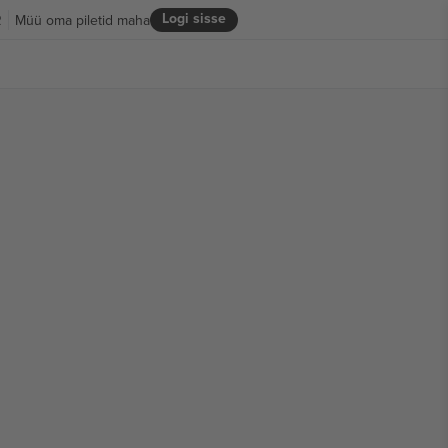
Logi sisse
R
Müü oma piletid maha