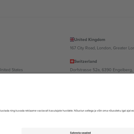
United Kingdom
167 City Road, London, Greater L
Switzerland
United States
Dorfstrasse 52a, 6390 Engelberg, 
United Arab Emirates
ulgaria
UAE Dubai Silicon Oasis, DDP Buil
 Ciudad de México, CDMX, Mexico
valt asukohast, sündmusest ja/või domeenist. Detailide jaoks vaata konkre