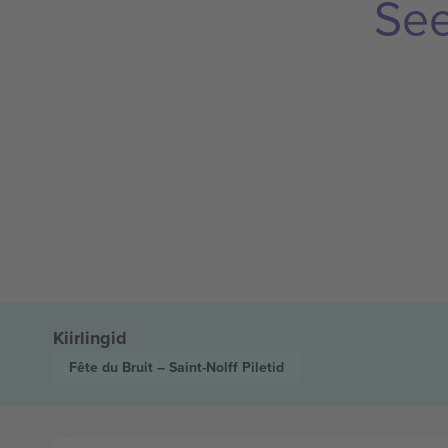
See
Kiirlingid
Fête du Bruit – Saint-Nolff
Piletid