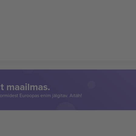
t maailmas.
rmidest Euroopas enim jälgitav. Aitäh!