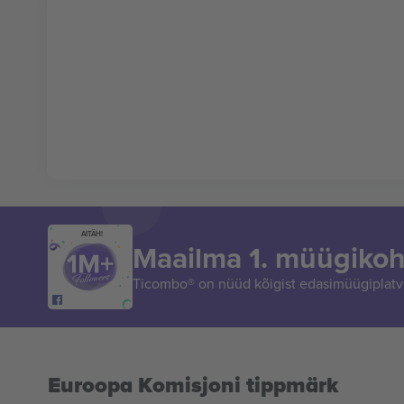
AITÄH!
Maailma 1. müügikoh
Ticombo® on nüüd kõigist edasimüügiplatvo
Euroopa Komisjoni tippmärk