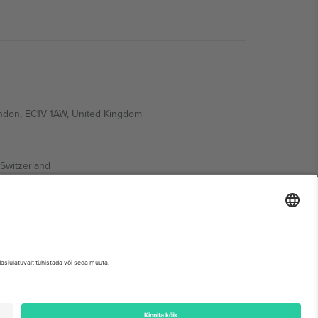
ondon, EC1V 1AW, United Kingdom
Switzerland
ding A1, Office 302, Dubai, United Arab Emirates
etse sündmuse lehte, impressumit ja tingimusi.,
Jälg
ja