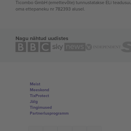
Ticombo GmbH (emettevõte) tunnustatakse ELi teadusuur
oma ettepaneku nr 782393 alusel.
Nagu nähtud uudistes
Meist
Meeskond
TixProtect
Jälg
Tingimused
Partnerlusprogramm