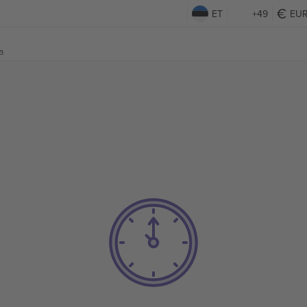
ET
+49
EU
a