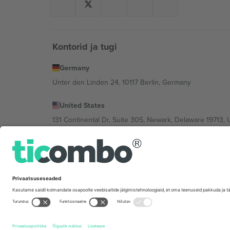
Kontorid ja tugi
Germany
Unter den Linden 24, 10117 Berlin, Germany
United States
131 Continental Dr, Suite 305, Newark, Delaware 19713, 
Bulgaria
Regus Sofia City West, bul Totleben 53-55, 1606 Sofia, B
Mexico
Av Chapultepec 360, Roma Norte, Cuauhtémoc, 06700
Platvormi pakkuja juriidiline isik võib varieeruda sõltu
Tingimused.
© 2026 Ticombo. Kõik õigused kaitstud.