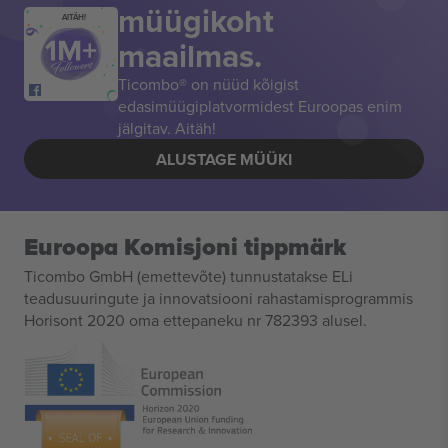
müügikoht
AITÄH!
maailmas.
Ticombo® on nüüd kõigist
edasimüügiplatvormidest Euroopas enim
jälgitav. Aitäh!
ALUSTAGE MÜÜKI
Euroopa Komisjoni tippmärk
Ticombo GmbH (emettevõte) tunnustatakse ELi
teadusuuringute ja innovatsiooni rahastamisprogrammis
Horisont 2020 oma ettepaneku nr 782393 alusel.