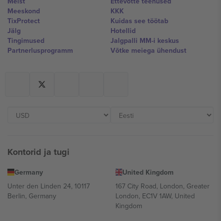
Meist
Ettevõtte teenused
Meeskond
KKK
TixProtect
Kuidas see töötab
Jälg
Hotellid
Tingimused
Jalgpalli MM-i keskus
Partnerlusprogramm
Võtke meiega ühendust
Kontorid ja tugi
Germany
United Kingdom
Unter den Linden 24, 10117
167 City Road, London, Greater
Berlin, Germany
London, EC1V 1AW, United
Kingdom