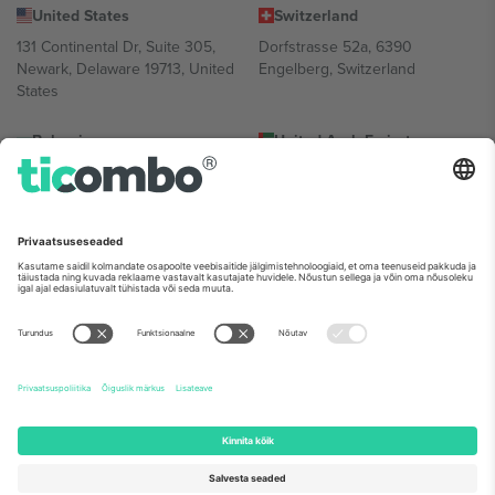
United States
Switzerland
131 Continental Dr, Suite 305,
Dorfstrasse 52a, 6390
Newark, Delaware 19713, United
Engelberg, Switzerland
States
Bulgaria
United Arab Emirates
Regus Sofia City West, bul
UAE Dubai Silicon Oasis, DDP
Totleben 53-55, 1606 Sofia,
Building A1, Office 302, Dubai,
Bulgaria
United Arab Emirates
Mexico
Av Chapultepec 360, Roma
Norte, Cuauhtémoc, 06700
Ciudad de México, CDMX,
Mexico
Platvormi pakkuja juriidiline isik võib varieeruda sõltuvalt asukohast,
sündmusest ja/või domeenist. Detailide jaoks vaata konkreetse
sündmuse lehte, impressumit ja tingimusi.,
Jälg
ja
Tingimused.
©
2026 Ticombo. Kõik õigused kaitstud.