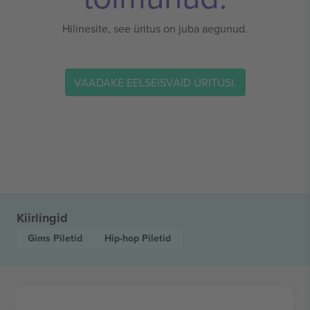
Hilinesite, see üritus on juba aegunud.
VAADAKE EELSEISVAID ÜRITUSI.
Kiirlingid
Gims
Piletid
Hip-hop
Piletid