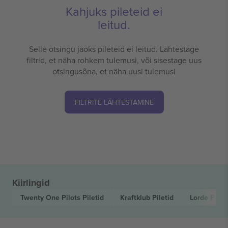
Kahjuks pileteid ei
leitud.
Selle otsingu jaoks pileteid ei leitud. Lähtestage
filtrid, et näha rohkem tulemusi, või sisestage uus
otsingusõna, et näha uusi tulemusi
FILTRITE LÄHTESTAMINE
Kiirlingid
Twenty One Pilots
Piletid
Kraftklub
Piletid
Lorde
Pilet