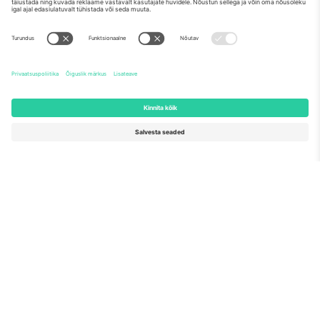
Meist
Ettevõtte teenused
Meeskond
KKK
TixProtect
Kuidas see töötab
Jälg
Hotellid
Tingimused
Jalgpalli MM-i keskus
Partnerlusprogramm
Võtke meiega ühendust
Kontorid ja tugi
Germany
United Kingdom
Unter den Linden 24, 10117
167 City Road, London, Greater
Berlin, Germany
London, EC1V 1AW, United