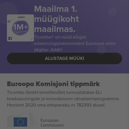
Maailma 1.
müügikoht
AITÄH!
maailmas.
Ticombo® on nüüd kõigist
edasimüügiplatvormidest Euroopas enim
jälgitav. Aitäh!
ALUSTAGE MÜÜKI
Euroopa Komisjoni tippmärk
Ticombo GmbH (emettevõte) tunnustatakse ELi
teadusuuringute ja innovatsiooni rahastamisprogrammis
Horisont 2020 oma ettepaneku nr 782393 alusel.