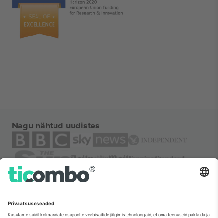
Nagu nähtud uudistes