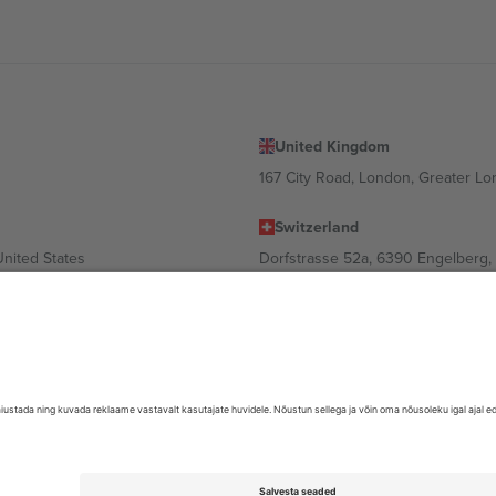
United Kingdom
167 City Road, London, Greater L
Switzerland
United States
Dorfstrasse 52a, 6390 Engelberg, 
United Arab Emirates
ulgaria
UAE Dubai Silicon Oasis, DDP Buil
 Ciudad de México, CDMX, Mexico
valt asukohast, sündmusest ja/või domeenist. Detailide jaoks vaata konkre