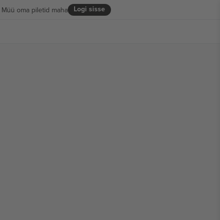
Logi sisse
Müü oma piletid maha