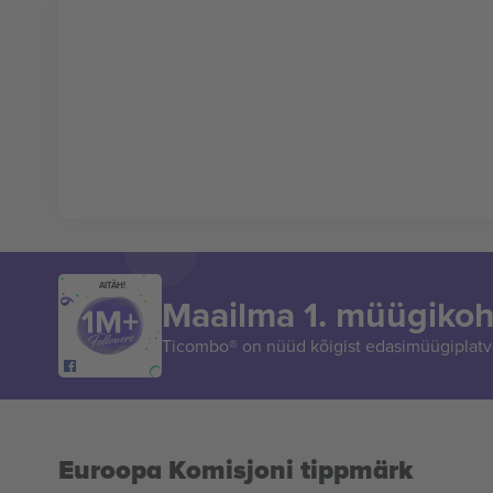
AITÄH!
Maailma 1. müügikoh
Ticombo® on nüüd kõigist edasimüügiplatvo
Euroopa Komisjoni tippmärk