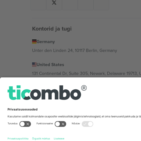
Kontorid ja tugi
Germany
Unter den Linden 24, 10117 Berlin, Germany
United States
131 Continental Dr, Suite 305, Newark, Delaware 19713, 
Bulgaria
Regus Sofia City West, bul Totleben 53-55, 1606 Sofia, B
Mexico
Av Chapultepec 360, Roma Norte, Cuauhtémoc, 06700
Platvormi pakkuja juriidiline isik võib varieeruda sõltu
Tingimused.
© 2026 Ticombo. Kõik õigused kaitstud.