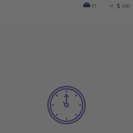
ET
+1
USD