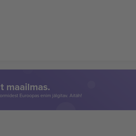
t maailmas.
rmidest Euroopas enim jälgitav. Aitäh!