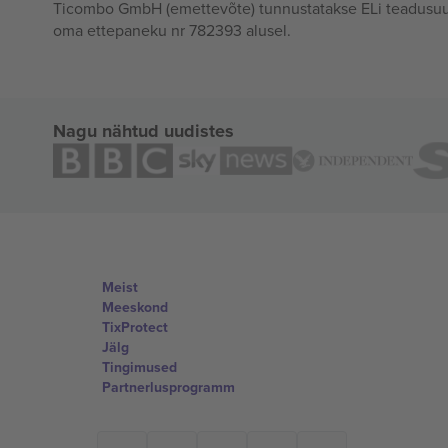
Ticombo GmbH (emettevõte) tunnustatakse ELi teadusuur
oma ettepaneku nr 782393 alusel.
Nagu nähtud uudistes
Meist
Meeskond
TixProtect
Jälg
Tingimused
Partnerlusprogramm