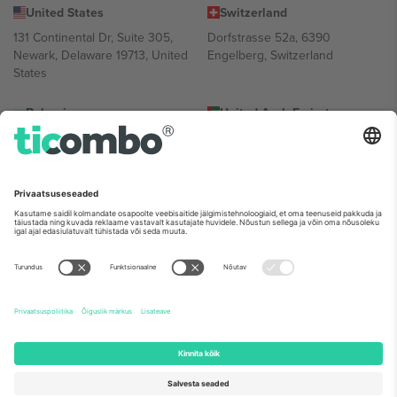
United States
Switzerland
131 Continental Dr, Suite 305,
Dorfstrasse 52a, 6390
Newark, Delaware 19713, United
Engelberg, Switzerland
States
Bulgaria
United Arab Emirates
Regus Sofia City West, bul
UAE Dubai Silicon Oasis, DDP
Totleben 53-55, 1606 Sofia,
Building A1, Office 302, Dubai,
Bulgaria
United Arab Emirates
Mexico
Av Chapultepec 360, Roma
Norte, Cuauhtémoc, 06700
Ciudad de México, CDMX,
Mexico
Platvormi pakkuja juriidiline isik võib varieeruda sõltuvalt asukohast,
sündmusest ja/või domeenist. Detailide jaoks vaata konkreetse
sündmuse lehte, impressumit ja tingimusi.,
Jälg
ja
Tingimused.
©
2026 Ticombo. Kõik õigused kaitstud.