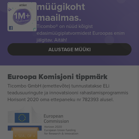
müügikoht
AITÄH!
maailmas.
Ticombo® on nüüd kõigist
edasimüügiplatvormidest Euroopas enim
jälgitav. Aitäh!
ALUSTAGE MÜÜKI
Euroopa Komisjoni tippmärk
Ticombo GmbH (emettevõte) tunnustatakse ELi
teadusuuringute ja innovatsiooni rahastamisprogrammis
Horisont 2020 oma ettepaneku nr 782393 alusel.