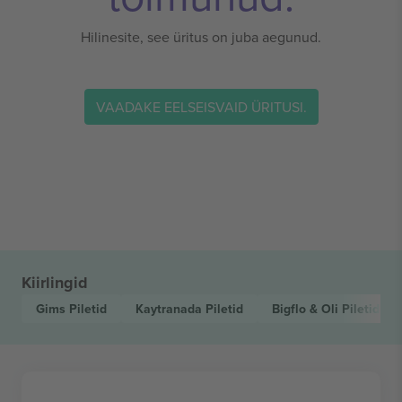
Hilinesite, see üritus on juba aegunud.
VAADAKE EELSEISVAID ÜRITUSI.
Kiirlingid
Gims
Piletid
Kaytranada
Piletid
Bigflo & Oli
Piletid