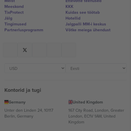
Meist
Ettevõtte teenused
Meeskond
KKK
TixProtect
Kuidas see töötab
Jälg
Hotellid
Tingimused
Jalgpalli MM-i keskus
Partnerlusprogramm
Võtke meiega ühendust
Kontorid ja tugi
Germany
United Kingdom
Unter den Linden 24, 10117
167 City Road, London, Greater
Berlin, Germany
London, EC1V 1AW, United
Kingdom